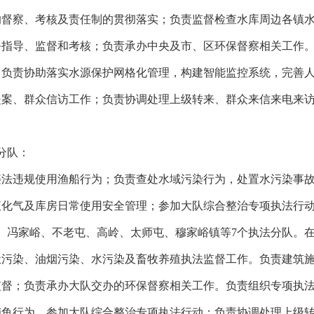
的督察、考核及责任制的贯彻落实；负责监督检查水库周边各镇
务指导、监督和考核；负责承办中央及市、区环保督察相关工作
。负责协助落实水源保护网格化管理，构建智能监控系统，完善
提案、群众信访工作；负责协调处理上级转来、群众来信来电来
分队：
违法违规使用渔船行为；负责查处水域污染行为，处置水污染事
液化气及库房日常使用安全管理；参加大队综合整治专项执法行
、冯家峪、不老屯、高岭、太师屯、穆家峪镇等7个执法分队。
尘污染、油烟污染、水污染及畜牧养殖执法监督工作。负责建筑
监督；负责承办大队交办的环保督察相关工作。负责组织专项执
捕鱼行为。参加大队综合整治专项执法行动；负责协调处理上级