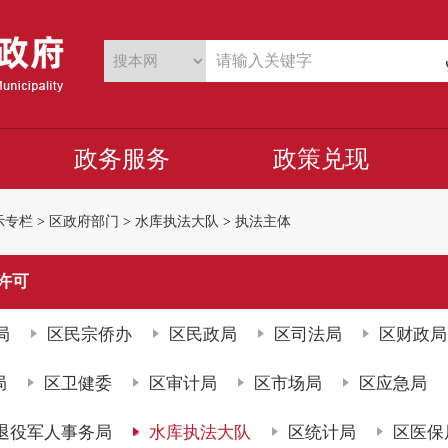
政务服务
政策兑现
示专栏
>
区政府部门
>
水库执法大队
>
执法主体
许可
局
区民宗侨办
区民政局
区司法局
区财政局
局
区卫健委
区审计局
区市场局
区应急局
退役军人事务局
水库执法大队
区统计局
区医保