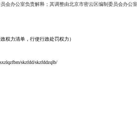
委员会办公室负责解释；其调整由北京市密云区编制委员会办公
行政权力清单，行使行政处罚权力）
sxzlqzfbm/skzfdd/skzfddzqlb/