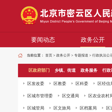
要闻动态
政务公开
当前位置：
首页
>
政务公开
>
专题报道
>
行政执法公
区政府部门
乡镇、街道
政务服务
行政
区发改委
区教委
区科委
区经信
区城市管理委
区交通局
区农业农村
区城管局
区文旅局
区档案局
区