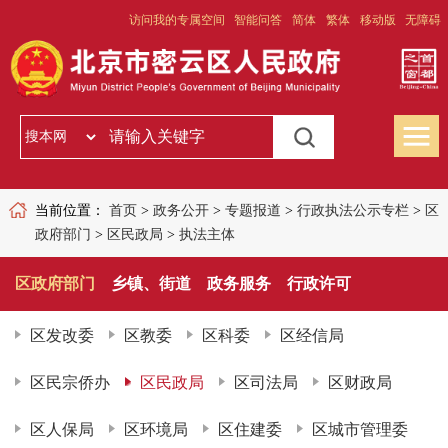
访问我的专属空间
智能问答
简体
繁体
移动版
无障碍
当前位置：
首页
>
政务公开
>
专题报道
>
行政执法公示专栏
>
区
政府部门
>
区民政局
>
执法主体
区政府部门
乡镇、街道
政务服务
行政许可
区发改委
区教委
区科委
区经信局
区民宗侨办
区民政局
区司法局
区财政局
区人保局
区环境局
区住建委
区城市管理委