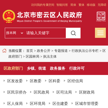
访问我的专属空间
智能问答
简体
繁体
移动版
无障碍
当前位置：
首页
>
政务公开
>
专题报道
>
行政执法公示专栏
>
区
政府部门
>
区园林局
>
执法主体
区政府部门
乡镇、街道
政务服务
行政许可
区发改委
区教委
区科委
区经信局
区民宗侨办
区民政局
区司法局
区财政局
区人保局
区环境局
区住建委
区城市管理委