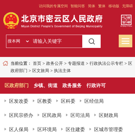
访问我的专属空间
智能问答
简体
繁体
移动版
无障碍
当前位置：
首页
>
政务公开
>
专题报道
>
行政执法公示专栏
>
区
政府部门
>
区文旅局
>
执法主体
区政府部门
乡镇、街道
政务服务
行政许可
区发改委
区教委
区科委
区经信局
区民宗侨办
区民政局
区司法局
区财政局
区人保局
区环境局
区住建委
区城市管理委