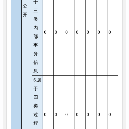
于
公
三
开
类
内
0
0
0
0
0
0
0
部
事
务
信
息
6.属
于
四
类
过
0
0
0
0
0
0
0
程