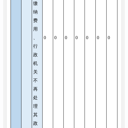
缴
纳
费
用
、
0
0
0
0
0
0
0
行
政
机
关
不
再
处
理
其
政