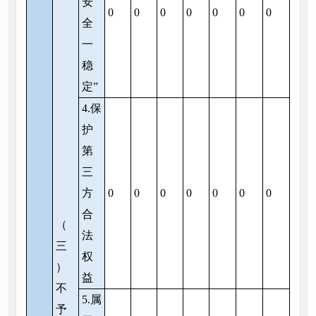
安
0
0
0
0
0
0
0
全
一
稳
定”
4.保
护
第
三
方
0
0
0
0
0
0
0
合
（
法
三
权
）
益
不
5.属
予