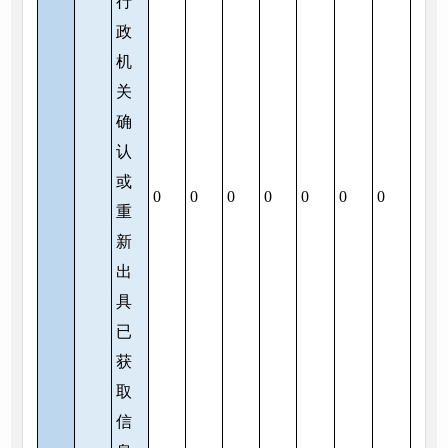
行
政
机
关
确
认
或
0
0
0
0
0
0
0
重
新
出
具
已
获
取
信