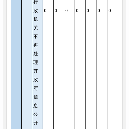
行
政
0
0
0
0
0
0
0
机
关
不
再
处
理
其
政
府
信
息
公
开