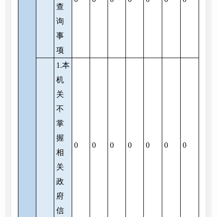
查
询
事
项
1.本
机
关
不
掌
握
0
0
0
0
0
0
0
相
关
政
府
信