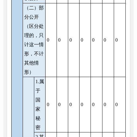
（二）部
分公开
（区分处
理的，只
0
0
0
0
0
0
0
计这一情
形，不计
其他情
形）
1.属
于
国
0
0
0
0
0
0
0
家
秘
密
2.其