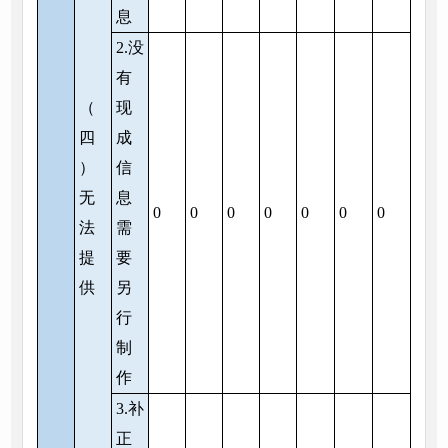
息
2.没
有
（
现
四
成
）
信
无
息
0
0
0
0
0
0
0
法
需
提
要
供
另
行
制
作
3.补
正