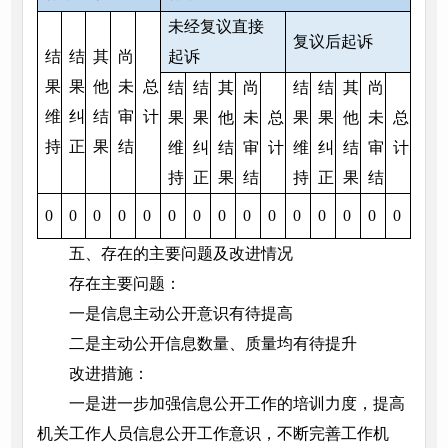
未经复议直接
复议后起诉
结
结
其
尚
起诉
果
果
他
未
总
结
结
其
尚
结
结
其
尚
维
纠
结
审
计
果
果
他
未
总
果
果
他
未
总
持
正
果
结
维
纠
结
审
计
维
纠
结
审
计
持
正
果
结
持
正
果
结
0
0
0
0
0
0
0
0
0
0
0
0
0
0
0
五、存在的主要问题及改进情况
存在主要问题：
一是信息主动公开意识有待提高
二是主动公开信息数量、质量均有待提升
改进措施：
一是进一步加强信息公开工作的培训力度，提高
机关工作人员信息公开工作意识，不断完善工作机