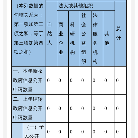
（本列数据的
法人或其他组织
勾稽关系为：
社
法
第一项加第二
自
商
科
会
律
总
项之和，等于
然
业
研
公
服
其
计
第三项加第四
人
企
机
益
务
他
项之和）
业
构
组
机
织
构
一、本年新收
政府信息公开
0
0
0
0
0
0
0
申请数量
二、上年结转
政府信息公开
0
0
0
0
0
0
0
申请数量
（一）予
0
0
0
0
0
0
0
以公开