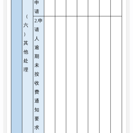
申
请
（
2.申
六
请
）
人
其
逾
他
期
处
未
理
按
收
费
通
知
要
求