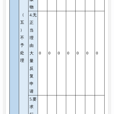
物
（
4.无
五
正
）
当
不
理
予
由
处
大
0
0
0
0
0
0
0
理
量
反
复
申
请
5.要
求