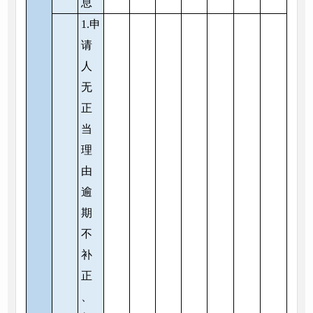
息
1.申
请
人
无
正
当
理
由
逾
期
不
补
正
、