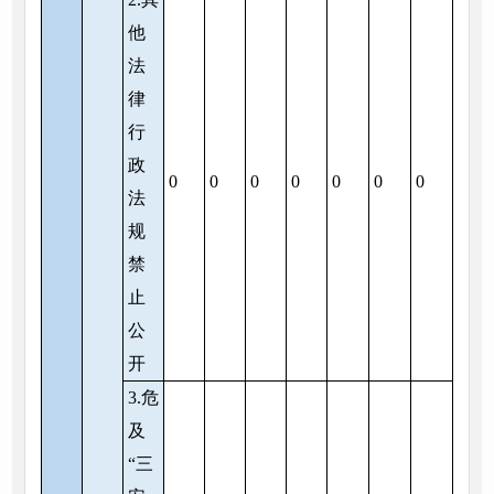
他
法
律
行
政
0
0
0
0
0
0
0
法
规
禁
止
公
开
3.危
及
“三