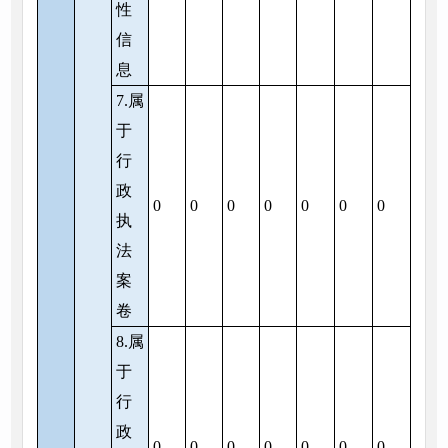
性
信
息
7.属
于
行
政
0
0
0
0
0
0
0
执
法
案
卷
8.属
于
行
政
0
0
0
0
0
0
0