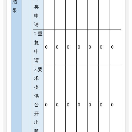
结
类
果
申
请
2.重
复
0
0
0
0
0
0
0
申
请
3.要
求
提
供
公
0
0
0
0
0
0
0
开
出
版