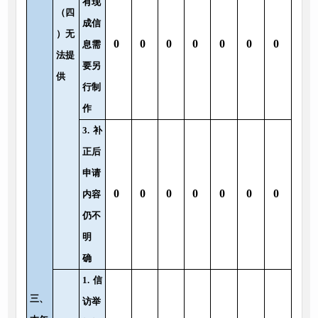
有现
（四
成信
）无
0
0
0
0
0
0
0
息需
法提
要另
供
行制
作
3.
补
正后
申请
0
0
0
0
0
0
0
内容
仍不
明
确
1.
信
三、
访举