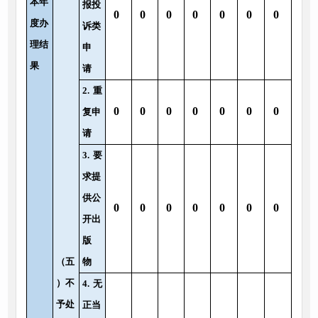
本年
报投
0
0
0
0
0
0
0
度办
诉类
理结
申
果
请
2.
重
0
0
0
0
0
0
0
复申
请
3.
要
求提
供公
0
0
0
0
0
0
0
开出
版
（五
物
）不
4.
无
予处
正当