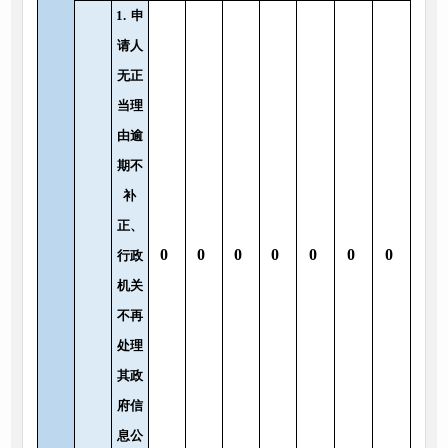
1.
申
请人
无正
当理
由逾
期不
补
正、
0
0
0
0
0
0
0
行政
机关
不再
处理
其政
府信
息公