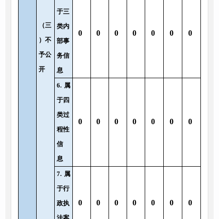
于三
（三
类内
0
0
0
0
0
0
0
）不
部事
予公
务信
开
息
6.
属
于四
类过
0
0
0
0
0
0
0
程性
信
息
7.
属
于行
0
0
0
0
0
0
0
政执
法案