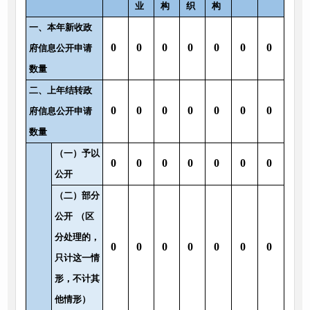
业
构
织
构
一、本年新收政
0
0
0
0
0
0
0
府信息公开申请
数量
二、上年结转政
0
0
0
0
0
0
0
府信息公开申请
数量
（一）予以
0
0
0
0
0
0
0
公开
（二）部分
公开
（区
分处理的，
0
0
0
0
0
0
0
只计这一情
形，不计其
他情形）