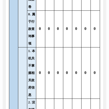
卷
8.
属
于行
0
0
0
0
0
0
0
政查
询事
项
1.
本
机关
不掌
0
0
0
0
0
0
0
握相
关政
府信
息
2.
没