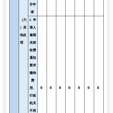
开申
请
（六
2.
申
）其
请人
他处
逾期
理
未按
收费
通知
要求
缴纳
费
0
0
0
0
0
0
0
用、
行政
机关
不再