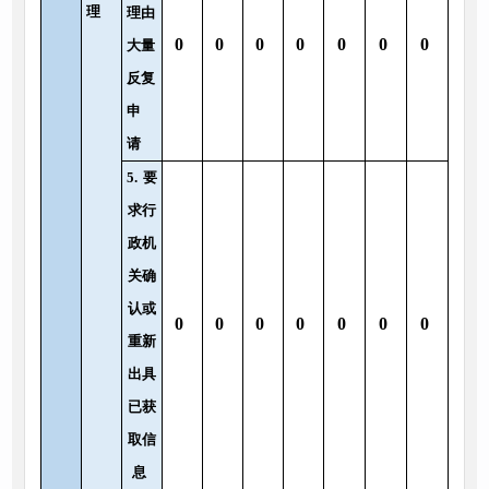
理
理由
0
0
0
0
0
0
0
大量
反复
申
请
5.
要
求行
政机
关确
认或
0
0
0
0
0
0
0
重新
出具
已获
取信
息