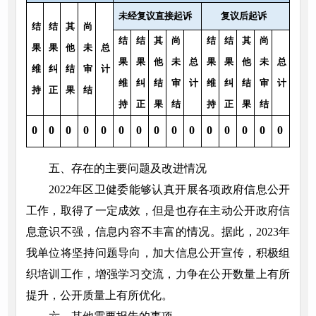
未经复议直接起诉
复议后起诉
结
结
其
尚
结
结
其
尚
结
结
其
尚
果
果
他
未
总
果
果
他
未
总
果
果
他
未
总
维
纠
结
审
计
维
纠
结
审
计
维
纠
结
审
计
持
正
果
结
持
正
果
结
持
正
果
结
0
0
0
0
0
0
0
0
0
0
0
0
0
0
0
五、存在的主要问题及改进情况
2022年区卫健委能够认真开展各项政府信息公开
工作，取得了一定成效，但是也存在主动公开政府信
息意识不强，信息内容不丰富的情况。据此，2023年
我单位将坚持问题导向，加大信息公开宣传，积极组
织培训工作，增强学习交流，力争在公开数量上有所
提升，公开质量上有所优化。