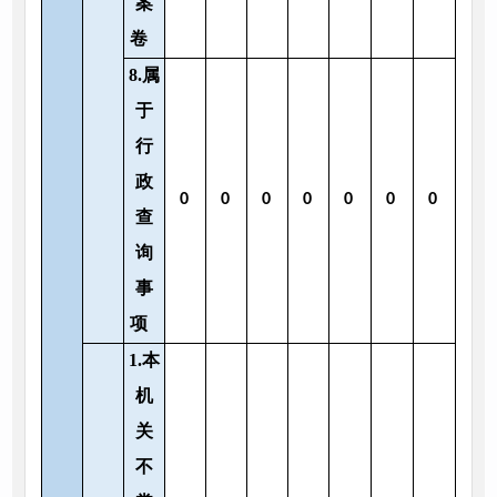
案
卷
8.属
于
行
政
0
0
0
0
0
0
0
查
询
事
项
1.本
机
关
不