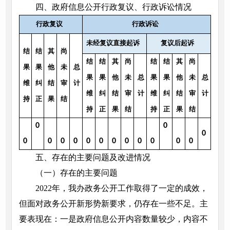
四、政府信息公开行政复议、行政诉讼情况
行政复议
行政诉讼
未经复议直接起诉
复议后起诉
结
结
其
尚
结
结
其
尚
结
结
其
尚
果
果
他
未
总
果
果
他
未
总
果
果
他
未
总
维
纠
结
审
计
维
纠
结
审
计
维
纠
结
审
计
持
正
果
结
持
正
果
结
持
正
果
结
0
0
0
0
0
0
0
0
0
0
0
0
0
0
0
五、存在的主要问题及改进情况
（一）存在的主要问题
2022年，我办政务公开工作取得了一定的成效，
但面对政务公开新形势新要求，仍存在一些不足。主
要表现在：一是政府信息公开内容数量较少，内容不