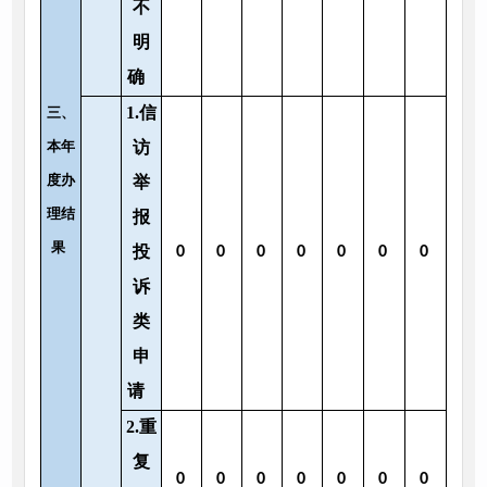
不
明
确
1.信
三、
本年
访
度办
举
理结
报
果
投
0
0
0
0
0
0
0
诉
类
申
请
2.重
复
0
0
0
0
0
0
0