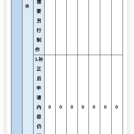
需
供
要
另
行
制
作
3.补
正
后
申
请
内
0
0
0
0
0
0
0
容
仍