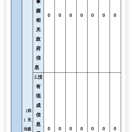
掌
握
0
0
0
0
0
0
0
相
关
政
府
信
息
2.没
有
现
成
（四
信
）无
息
法提
0
0
0
0
0
0
0