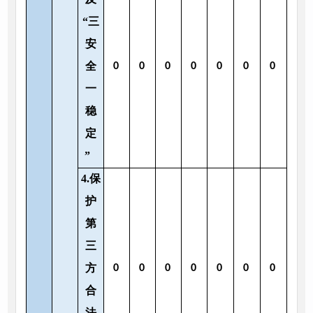
“三
安
全
0
0
0
0
0
0
0
一
稳
定
”
4.保
护
第
三
方
0
0
0
0
0
0
0
合
法