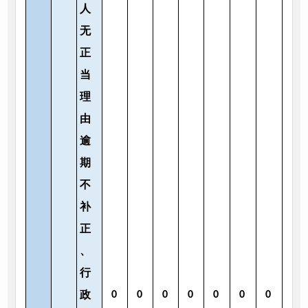
人
无
正
当
理
由
逾
期
不
补
正
、
行
政
0
0
0
0
0
0
0