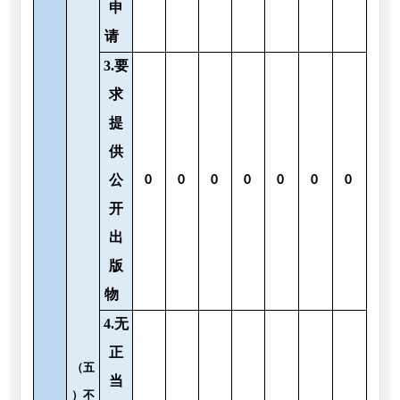
申
请
3.要
求
提
供
公
0
0
0
0
0
0
0
开
出
版
物
4.无
正
（五
当
）不