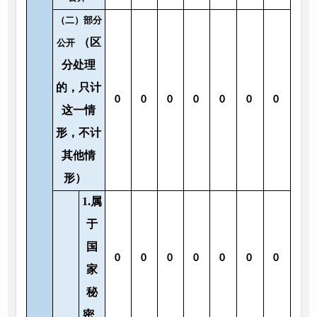
（二）部分
（区
公开
分处理
的，只计
0
0
0
0
0
0
0
这一情
形，不计
其他情
形）
1.属
于
国
0
0
0
0
0
0
0
家
秘
密