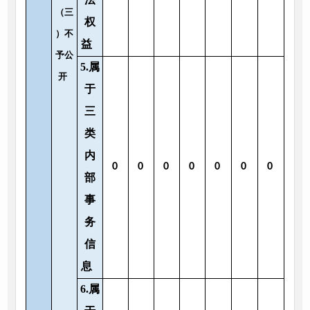
（三
权
）不
益
予公
5.属
开
于
三
类
内
0
0
0
0
0
0
0
部
事
务
信
息
6.属