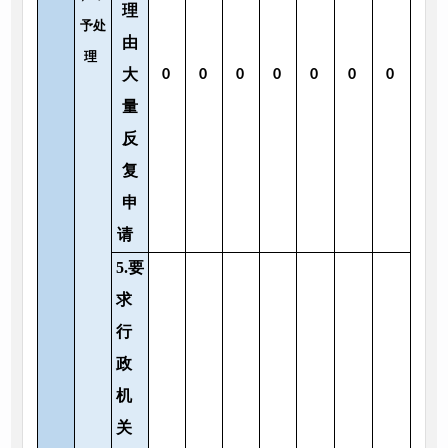
理
予处
由
理
大
0
0
0
0
0
0
0
量
反
复
申
请
5.要
求
行
政
机
关