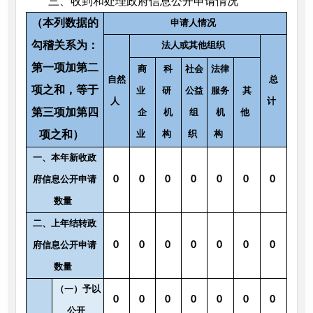
三、收到和处理政府信息公开申请情况
（本列数据的
申请人情况
勾稽关系为：
法人或其他组织
第一项加第二
商
科
社会
法律
自然
总
项之和，等于
业
研
公益
服务
其
人
计
第三项加第四
企
机
组
机
他
项之和）
业
构
织
构
一、本年新收政
府信息公开申请
0
0
0
0
0
0
0
数量
二、上年结转政
府信息公开申请
0
0
0
0
0
0
0
数量
（一）予以
0
0
0
0
0
0
0
公开