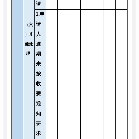
请
2.申
请
（六
人
）其
逾
他处
理
期
未
按
收
费
通
知
要
求