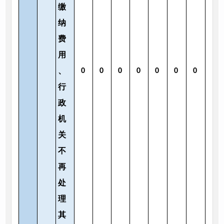
缴
纳
费
用
、
0
0
0
0
0
0
0
行
政
机
关
不
再
处
理
其