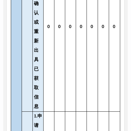
确
认
或
0
0
0
0
0
0
0
重
新
出
具
已
获
取
信
息
1.申
请