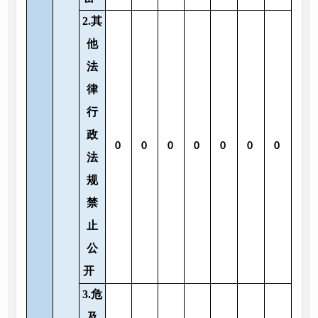
2.其
他
法
律
行
政
0
0
0
0
0
0
0
法
规
禁
止
公
开
3.危
及