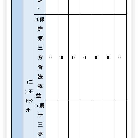
”
4.保
护
第
三
方
0
0
0
0
0
0
0
合
法
（三
权
）不
益
予公
5.属
开
于
三
类