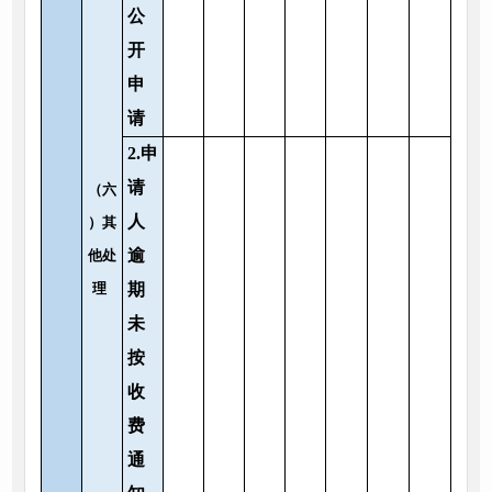
公
开
申
请
2.申
请
（六
人
）其
逾
他处
理
期
未
按
收
费
通