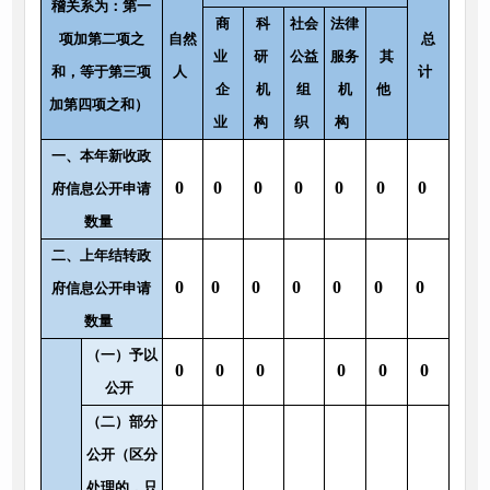
稽关系为：第一
商
科
社会
法律
项加第二项之
自然
总
业
研
公益
服务
其
和，等于第三项
人
计
企
机
组
机
他
加第四项之和）
业
构
织
构
一、本年新收政
0
0
0
0
0
0
0
府信息公开申请
数量
二、上年结转政
0
0
0
0
0
0
0
府信息公开申请
数量
（一）予以
0
0
0
0
0
0
公开
（二）部分
公开（区分
处理的，只