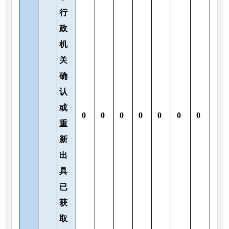
行
政
机
关
确
认
或
0
0
0
0
0
0
0
重
新
出
具
已
获
取