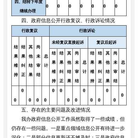
四、结转下年度
0
0
0
0
0
0
0
继续办理
四、政府信息公开行政复议、行政诉讼情况
行政复议
行政诉讼
未经复议直接起诉
复议后起诉
结
结
其
尚
结
结
其
尚
结
结
其
尚
果
果
他
未
总
果
果
他
未
总
果
果
他
未
总
维
纠
结
审
计
维
纠
结
审
计
维
纠
结
审
计
持
正
果
结
持
正
果
结
持
正
果
结
0
0
0
0
0
0
0
0
0
0
0
0
0
0
0
五、存在的主要问题及改进情况
我办政府信息公开工作虽然取得了一些成绩，但
仍存在一些问题。一是重点领域信息公开有待进一步
深化；二是部分信息更新还不够及时；三是政府信息