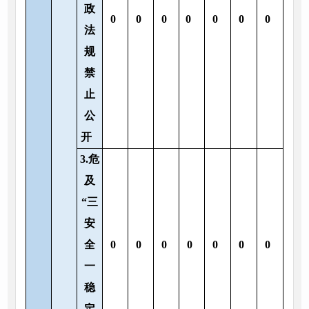
政
0
0
0
0
0
0
0
法
规
禁
止
公
开
3.危
及
“三
安
全
0
0
0
0
0
0
0
一
稳
定