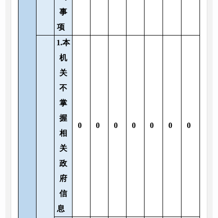
事
项
1.本
机
关
不
掌
握
0
0
0
0
0
0
0
相
关
政
府
信
息