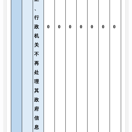
、
行
政
0
0
0
0
0
0
0
机
关
不
再
处
理
其
政
府
信
息