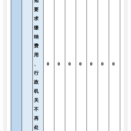
知
要
求
缴
纳
费
用
、
0
0
0
0
0
0
0
行
政
机
关
不
再
处