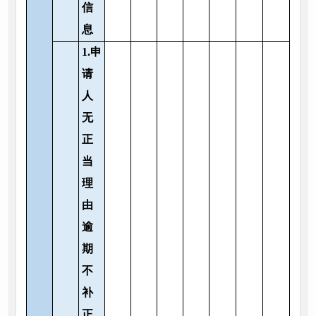
信
息
1.申
请
人
无
正
当
理
由
逾
期
不
补
正