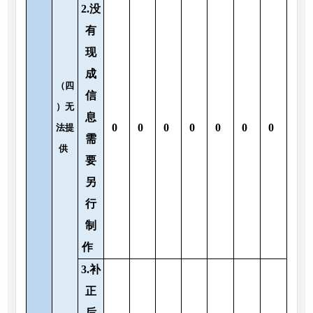
2.没
有
现
成
（四
信
）无
息
0
0
0
0
0
0
0
法提
需
供
要
另
行
制
作
3.补
正
后