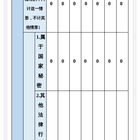
0
0
0
0
0
0
0
计这一情
形，不计其
他情形）
1.属
于
国
0
0
0
0
0
0
0
家
秘
密
2.其
他
法
律
行