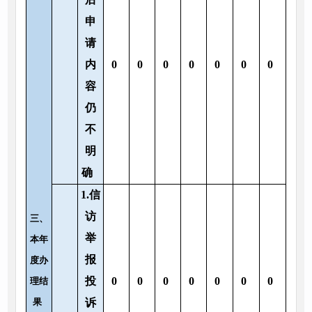
申
请
内
0
0
0
0
0
0
0
容
仍
不
明
确
1.信
访
三、
举
本年
报
度办
投
0
0
0
0
0
0
0
理结
果
诉