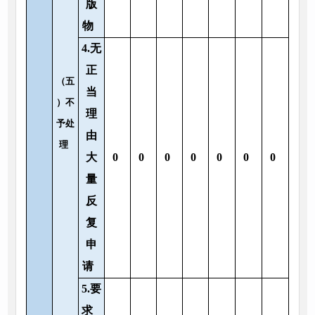
版
物
4.无
正
（五
当
）不
理
予处
由
理
大
0
0
0
0
0
0
0
量
反
复
申
请
5.要
求