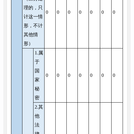
理的，只
0
0
0
0
0
0
0
计这一情
形，不计
其他情
形）
1.属
于
国
0
0
0
0
0
0
0
家
秘
密
2.其
他
法
律