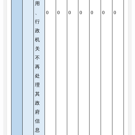
用
、
0
0
0
0
0
0
0
行
政
机
关
不
再
处
理
其
政
府
信
息