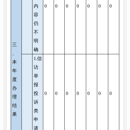
内
0
0
0
0
0
0
0
容
仍
不
明
三
确
、
1.信
本
访
年
举
度
报
办
投
0
0
0
0
0
0
0
理
诉
结
类
果
申
请