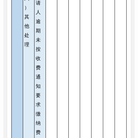
请
）
人
其
逾
他
期
处
未
理
按
收
费
通
知
要
求
缴
纳
费