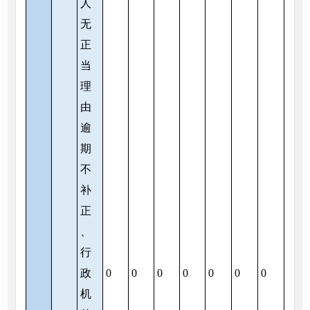
人
无
正
当
理
由
逾
期
不
补
正
、
行
政
0
0
0
0
0
0
0
机