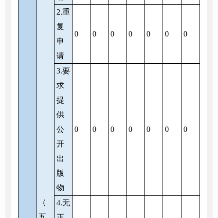
2.重
复
0
0
0
0
0
0
0
申
请
3.要
求
提
供
公
0
0
0
0
0
0
0
开
出
版
物
（
4.无
五
正