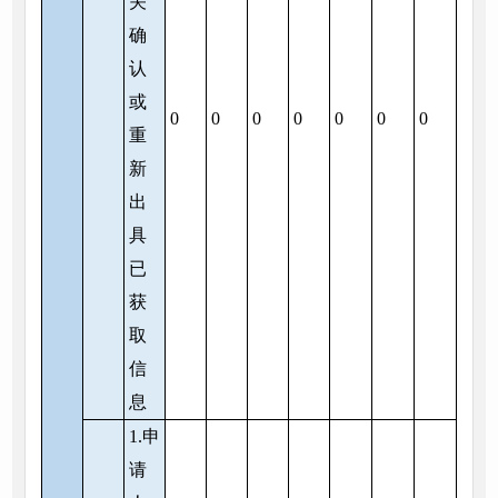
关
确
认
或
0
0
0
0
0
0
0
重
新
出
具
已
获
取
信
息
1.申
请