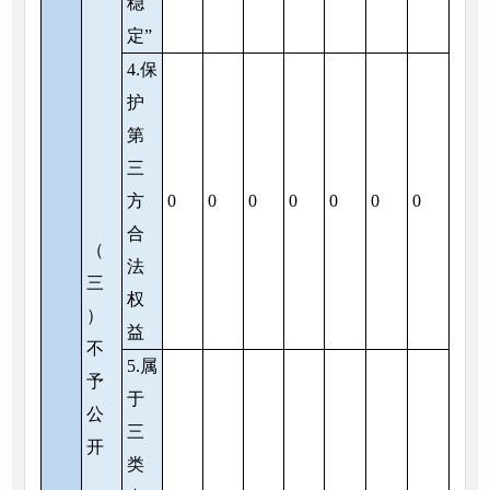
稳
定”
4.保
护
第
三
方
0
0
0
0
0
0
0
合
（
法
三
权
）
益
不
5.属
予
于
公
三
开
类