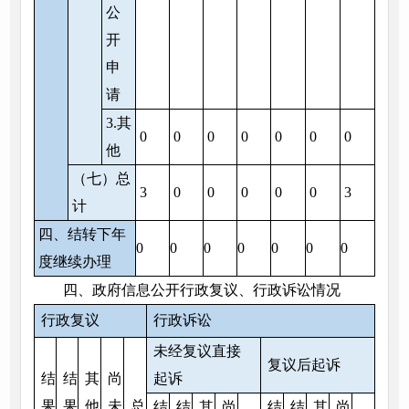
公
开
申
请
3.其
0
0
0
0
0
0
0
他
（七）总
3
0
0
0
0
0
3
计
四、结转下年
0
0
0
0
0
0
0
度继续办理
四、政府信息公开行政复议、行政诉讼情况
行政复议
行政诉讼
未经复议直接
复议后起诉
结
结
其
尚
起诉
果
果
他
未
总
结
结
其
尚
结
结
其
尚