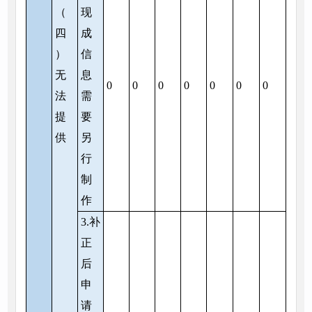
（
现
四
成
）
信
无
息
0
0
0
0
0
0
0
法
需
提
要
供
另
行
制
作
3.补
正
后
申
请