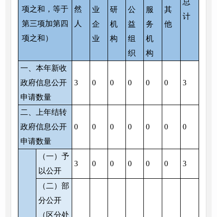
总
项之和，等于
然
业
研
公
服
其
计
第三项加第四
人
企
机
益
务
他
项之和）
业
构
组
机
织
构
一、本年新收
政府信息公开
3
0
0
0
0
0
3
申请数量
二、上年结转
政府信息公开
0
0
0
0
0
0
0
申请数量
（一）予
3
0
0
0
0
0
3
以公开
（二）部
分公开
（区分处