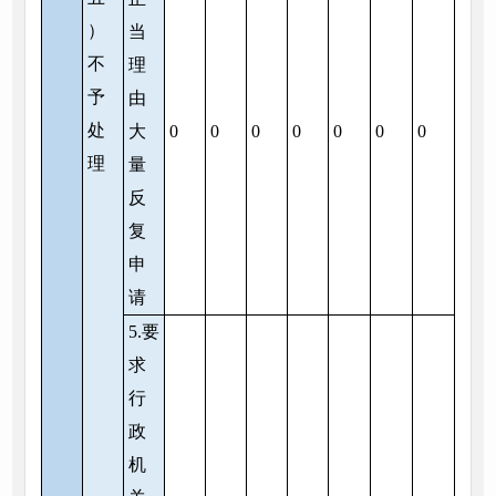
）
当
不
理
予
由
处
大
0
0
0
0
0
0
0
理
量
反
复
申
请
5.要
求
行
政
机