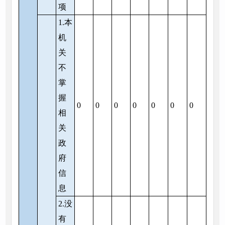
项
1.本
机
关
不
掌
握
0
0
0
0
0
0
0
相
关
政
府
信
息
2.没
有