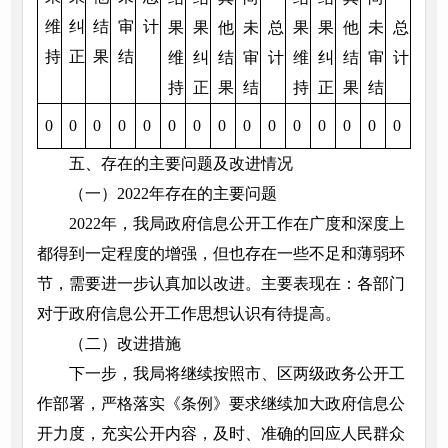
维
纠
结
审
计
果
果
他
未
总
果
果
他
未
总
持
正
果
结
维
纠
结
审
计
维
纠
结
审
计
持
正
果
结
持
正
果
结
0
0
0
0
0
0
0
0
0
0
0
0
0
0
0
五、存在的主要问题及改进情况
（一）2022年存在的主要问题
2022年，我局政府信息公开工作在广度和深度上
都得到一定程度的增强，但也存在一些不足和薄弱环
节，需要进一步认真加以改进。主要表现在：各部门
对于政府信息公开工作思想认识有待提高。
（二）改进措施
下一步，我局将继续按照市、区两级政务公开工
作部署，严格落实《条例》要求继续加大政府信息公
开力度，充实公开内容，及时、准确的回应人民群众