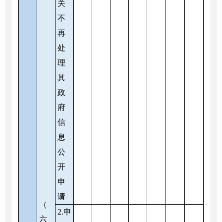
关
不
再
处
理
其
政
府
信
息
公
开
申
请
（
2.申
六