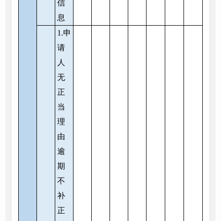
信
息
1.申
请
人
无
正
当
理
由
逾
期
不
补
正