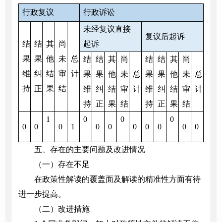
行政复议
行政诉讼
未经复议直接
复议后起诉
结
结
其
尚
起诉
果
果
他
未
总
结
结
其
尚
结
结
其
尚
维
纠
结
审
计
果
果
他
未
总
果
果
他
未
总
持
正
果
结
维
纠
结
审
计
维
纠
结
审
计
持
正
果
结
持
正
果
结
1
0
0
0
0
0
0
1
0
0
0
0
0
0
0
五、存在的主要问题及改进情况
（一）存在不足
在政策性解读的覆盖面及解读的精准性方面有待
进一步提高。
（二）改进措施