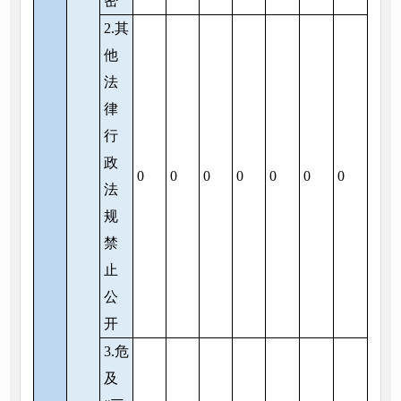
密
2.其
他
法
律
行
政
0
0
0
0
0
0
0
法
规
禁
止
公
开
3.危
及