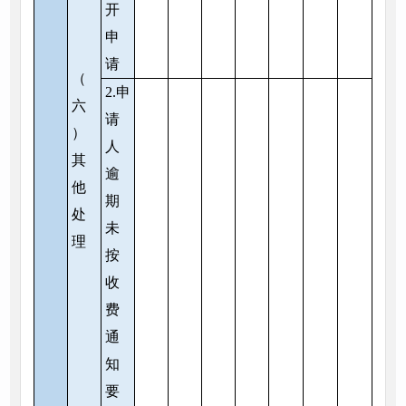
开
申
请
（
2.申
六
请
）
人
其
逾
他
期
处
未
理
按
收
费
通
知
要