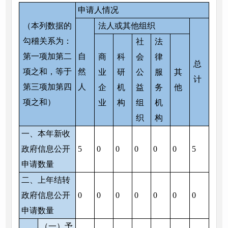
申请人情况
（本列数据的
法人或其他组织
勾稽关系为：
社
法
第一项加第二
自
商
科
会
律
总
项之和，等于
然
业
研
公
服
其
计
第三项加第四
人
企
机
益
务
他
项之和）
业
构
组
机
织
构
一、本年新收
政府信息公开
5
0
0
0
0
0
5
申请数量
二、上年结转
政府信息公开
0
0
0
0
0
0
0
申请数量
（一）予