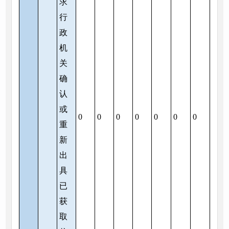
求
行
政
机
关
确
认
或
0
0
0
0
0
0
0
重
新
出
具
已
获
取