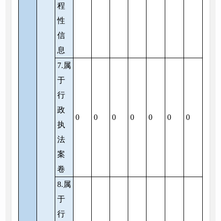
程
性
信
息
7.属
于
行
政
0
0
0
0
0
0
0
执
法
案
卷
8.属
于
行