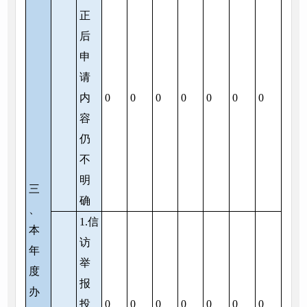
正
后
申
请
内
0
0
0
0
0
0
0
容
仍
不
明
三
确
、
1.信
本
访
年
举
度
报
办
投
0
0
0
0
0
0
0