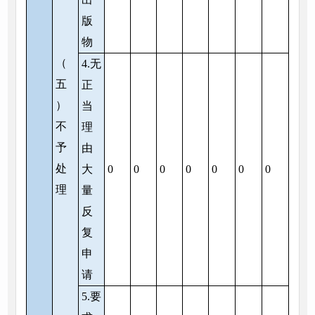
版
物
（
4.无
五
正
）
当
不
理
予
由
处
大
0
0
0
0
0
0
0
理
量
反
复
申
请
5.要