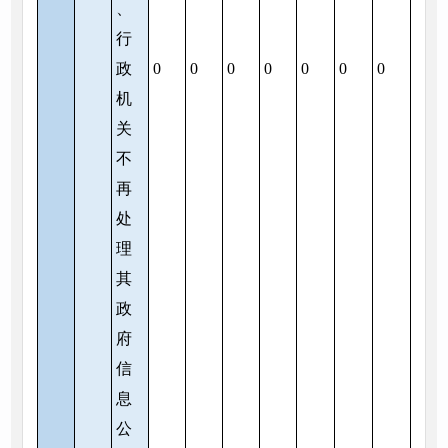
、
行
政
0
0
0
0
0
0
0
机
关
不
再
处
理
其
政
府
信
息
公