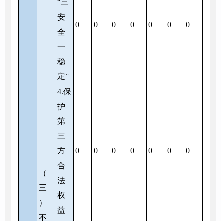
“三
安
0
0
0
0
0
0
0
全
一
稳
定”
4.保
护
第
三
方
0
0
0
0
0
0
0
合
（
法
三
权
）
益
不