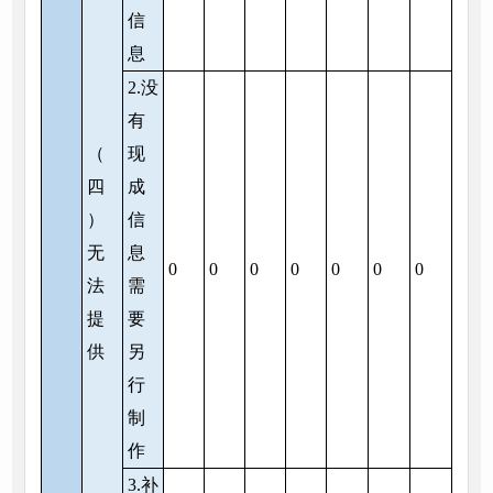
信
息
2.没
有
（
现
四
成
）
信
无
息
0
0
0
0
0
0
0
法
需
提
要
供
另
行
制
作
3.补