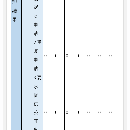
理
诉
结
类
果
申
请
2.重
复
0
0
0
0
0
0
0
申
请
3.要
求
提
供
公
0
0
0
0
0
0
0
开
出