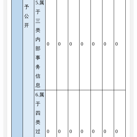
5.属
予
于
公
三
开
类
内
0
0
0
0
0
0
0
部
事
务
信
息
6.属
于
四
类
过
0
0
0
0
0
0
0