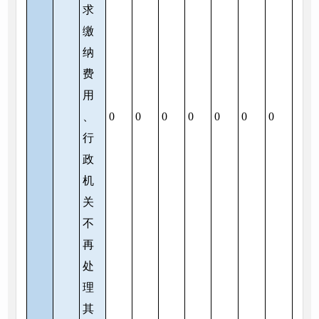
求
缴
纳
费
用
、
0
0
0
0
0
0
0
行
政
机
关
不
再
处
理
其