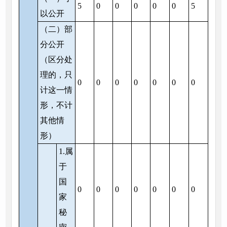
5
0
0
0
0
0
5
以公开
（二）部
分公开
（区分处
理的，只
0
0
0
0
0
0
0
计这一情
形，不计
其他情
形）
1.属
于
国
0
0
0
0
0
0
0
家
秘