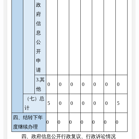
政
府
信
息
公
开
申
请
3.其
0
0
0
0
0
0
0
他
（七）总
5
0
0
0
0
0
5
计
四、结转下年
0
0
0
0
0
0
0
度继续办理
四、政府信息公开行政复议、行政诉讼情况