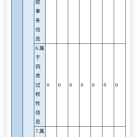
部
事
务
信
息
6.属
于
四
类
过
0
0
0
0
0
0
0
程
性
信
息
7.属