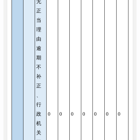
无
正
当
理
由
逾
期
不
补
正
、
行
政
0
0
0
0
0
0
0
机
关