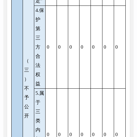
定”
4.保
护
第
三
方
0
0
0
0
0
0
0
合
（
法
三
权
）
益
不
5.属
予
于
公
三
开
类
内
0
0
0
0
0
0
0