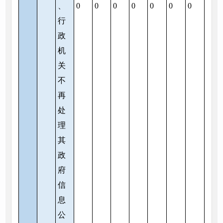
、
0
0
0
0
0
0
0
行
政
机
关
不
再
处
理
其
政
府
信
息
公