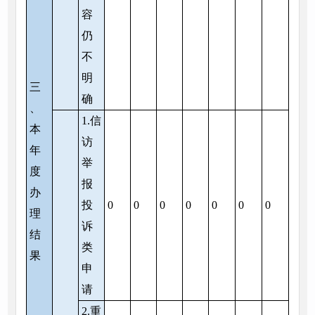
容
仍
不
明
三
确
、
1.信
本
访
年
举
度
报
办
投
0
0
0
0
0
0
0
理
诉
结
类
果
申
请
2.重