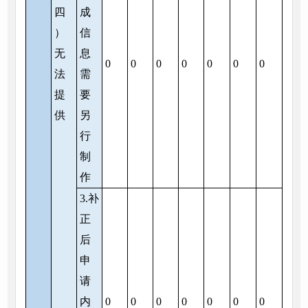
四
成
）
信
无
息
0
0
0
0
0
0
0
法
需
提
要
供
另
行
制
作
3.补
正
后
申
请
内
0
0
0
0
0
0
0