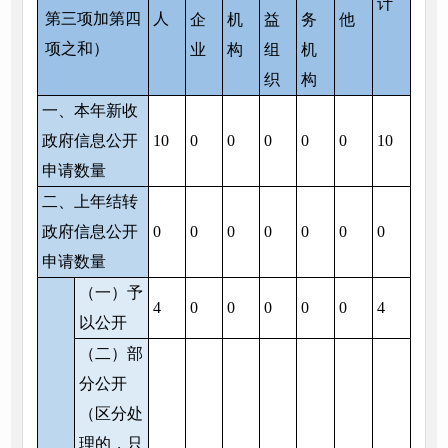
计
第三项加第四
人
企
机
益
务
他
项之和）
业
构
组
机
织
构
一、本年新收
政府信息公开
10
0
0
0
0
0
10
申请数量
二、上年结转
政府信息公开
0
0
0
0
0
0
0
申请数量
（一）予
4
0
0
0
0
0
4
以公开
（二）部
分公开
（区分处
理的，只