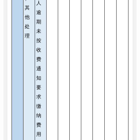
人
其
逾
他
期
处
未
理
按
收
费
通
知
要
求
缴
纳
费
用