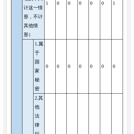
1
0
0
0
0
0
1
计这一情
形，不计
其他情
形）
1.属
于
国
0
0
0
0
0
0
0
家
秘
密
2.其
他
法
律
行