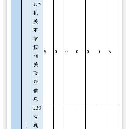
1.本
机
关
不
掌
握
5
0
0
0
0
0
5
相
关
政
府
信
息
2.没
有
（
现