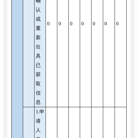
确
认
或
0
0
0
0
0
0
0
重
新
出
具
已
获
取
信
息
1.申
请
人