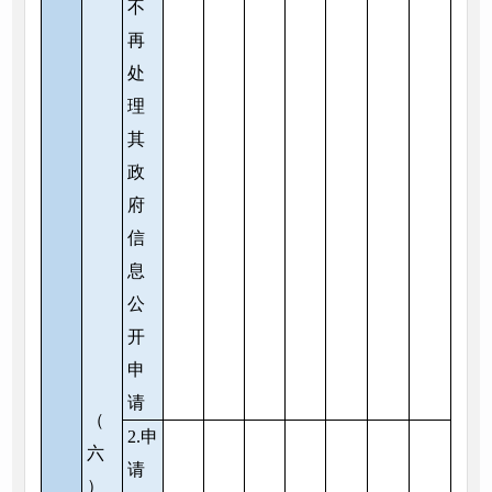
不
再
处
理
其
政
府
信
息
公
开
申
请
（
2.申
六
请
）