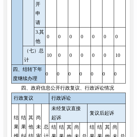
开
申
请
3.其
0
0
0
0
0
0
0
他
（七）总
10
0
0
0
0
0
10
计
四、结转下年
0
0
0
0
0
0
0
度继续办理
四、政府信息公开行政复议、行政诉讼情况
行政复议
行政诉讼
未经复议直接
复议后起诉
结
结
其
尚
起诉
果
果
他
未
总
结
结
其
尚
结
结
其
尚
维
纠
结
审
计
果
果
他
未
总
果
果
他
未
总