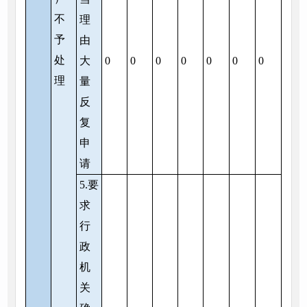
不
理
予
由
处
大
0
0
0
0
0
0
0
理
量
反
复
申
请
5.要
求
行
政
机
关