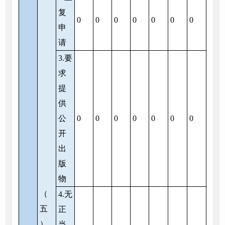
复
0
0
0
0
0
0
0
申
请
3.要
求
提
供
公
0
0
0
0
0
0
0
开
出
版
物
（
4.无
五
正
）
当