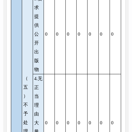
求
提
供
公
0
0
0
0
0
0
0
开
出
版
物
（
4.无
五
正
）
当
不
理
予
由
处
大
0
0
0
0
0
0
0
理
量