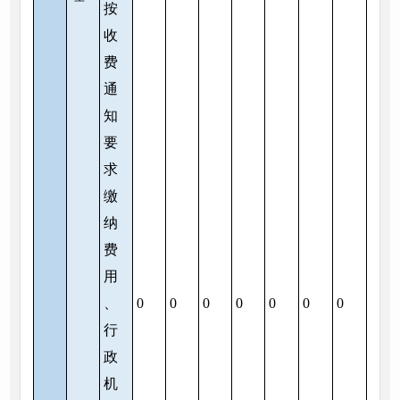
按
收
费
通
知
要
求
缴
纳
费
用
、
0
0
0
0
0
0
0
行
政
机