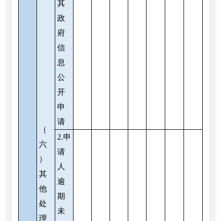
其
政
府
信
息
公
开
申
请
（
2.申
六
请
）
人
其
逾
他
期
处
未
理