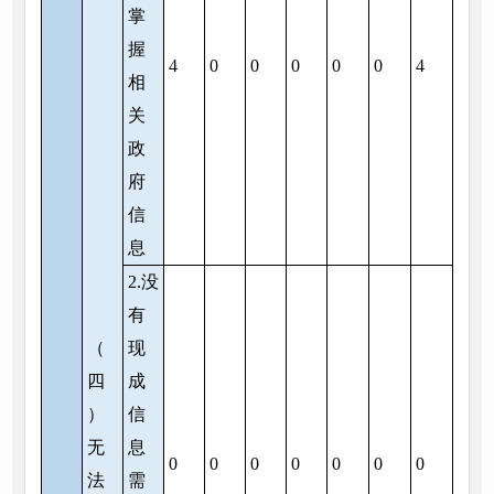
掌
握
4
0
0
0
0
0
4
相
关
政
府
信
息
2.没
有
（
现
四
成
）
信
无
息
0
0
0
0
0
0
0
法
需