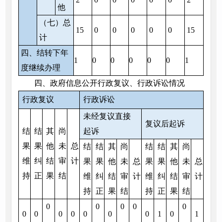
他
（七）总
15
0
0
0
0
0
15
计
四、结转下年
1
0
0
0
0
0
1
度继续办理
四、政府信息公开行政复议、行政诉讼情况
行政复议
行政诉讼
未经复议直接
复议后起诉
结
结
其
尚
起诉
果
果
他
未
总
结
结
其
尚
结
结
其
尚
维
纠
结
审
计
果
果
他
未
总
果
果
他
未
总
持
正
果
结
维
纠
结
审
计
维
纠
结
审
计
持
正
果
结
持
正
果
结
0
0
0
0
0
0
0
0
0
0
0
0
1
0
1