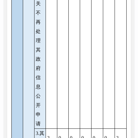
关
不
再
处
理
其
政
府
信
息
公
开
申
请
3.其
2
0
0
0
0
0
2