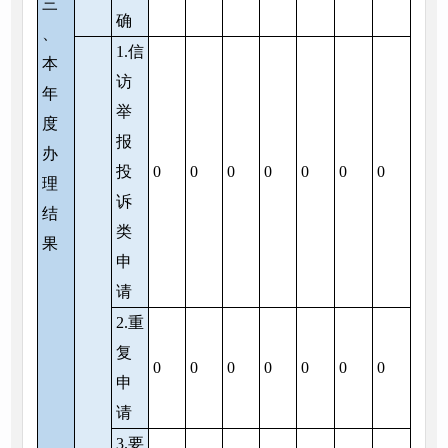
三
确
、
1.信
本
访
年
举
度
报
办
投
0
0
0
0
0
0
0
理
诉
结
类
果
申
请
2.重
复
0
0
0
0
0
0
0
申
请
3.要