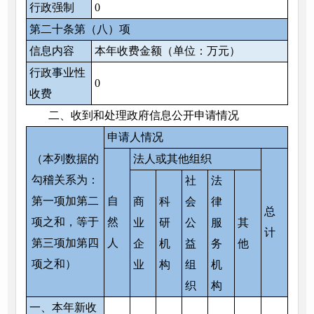
行政强制
0
第二十条第（八）项
信息内容
本年收费金额（单位：万元）
行政事业性
0
收费
二、收到和处理政府信息公开申请情况
申请人情况
（本列数据的
法人或其他组织
勾稽关系为：
社
法
第一项加第二
自
商
科
会
律
总
项之和，等于
然
业
研
公
服
其
计
第三项加第四
人
企
机
益
务
他
项之和）
业
构
组
机
织
构
一、本年新收