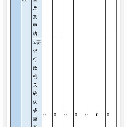
反
复
申
请
5.要
求
行
政
机
关
确
认
或
0
0
0
0
0
0
0
重