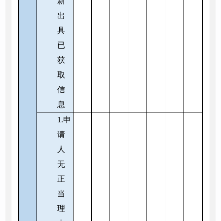
新
出
具
已
获
取
信
息
1.申
请
人
无
正
当
理