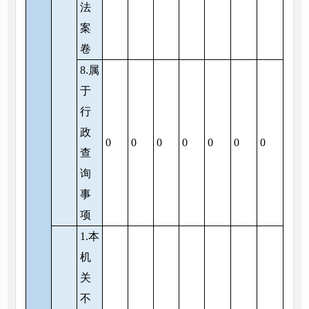
法
案
卷
8.属
于
行
政
0
0
0
0
0
0
0
查
询
事
项
1.本
机
关
不