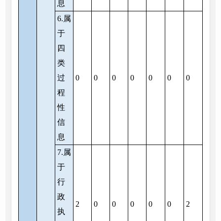
息
6.属
于
四
类
过
0
0
0
0
0
0
0
程
性
信
息
7.属
于
行
政
2
0
0
0
0
0
2
执