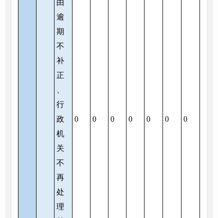
由
逾
期
不
补
正
、
行
政
0
0
0
0
0
0
0
机
关
不
再
处
理