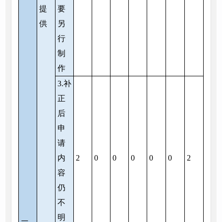
提
要
供
另
行
制
作
3.补
正
后
申
请
内
2
0
0
0
0
0
2
容
仍
不
明