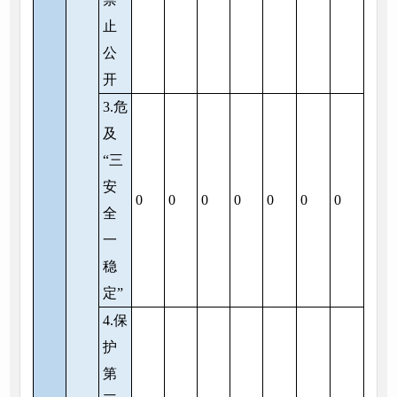
止
公
开
3.危
及
“三
安
0
0
0
0
0
0
0
全
一
稳
定”
4.保
护
第