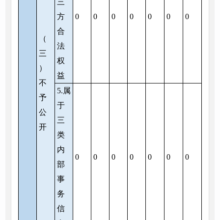
三
方
0
0
0
0
0
0
0
合
（
法
三
权
）
益
不
5.属
予
于
公
三
开
类
内
0
0
0
0
0
0
0
部
事
务
信