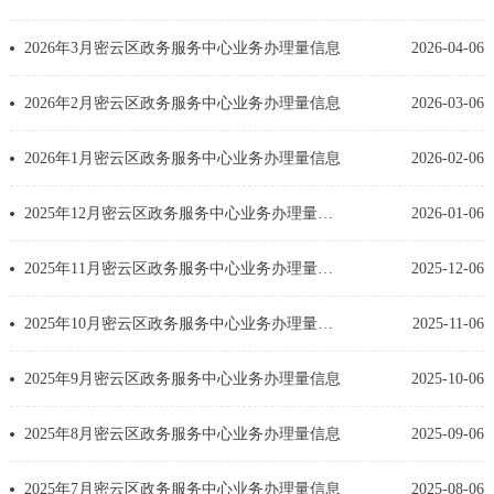
2026年3月密云区政务服务中心业务办理量信息
2026-04-06
2026年2月密云区政务服务中心业务办理量信息
2026-03-06
2026年1月密云区政务服务中心业务办理量信息
2026-02-06
2025年12月密云区政务服务中心业务办理量信息
2026-01-06
2025年11月密云区政务服务中心业务办理量信息
2025-12-06
2025年10月密云区政务服务中心业务办理量信息
2025-11-06
2025年9月密云区政务服务中心业务办理量信息
2025-10-06
2025年8月密云区政务服务中心业务办理量信息
2025-09-06
2025年7月密云区政务服务中心业务办理量信息
2025-08-06