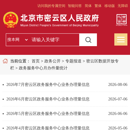
访问我的专属空间
智能问答
简体
繁体
移动版
无障碍
当前位置：
首页
>
政务公开
>
专题报道
>
密云区数据开放专
栏
>
政务服务中心月办件量统计
2026年7月密云区政务服务中心业务办理量信息
2026-08-06
2026年6月密云区政务服务中心业务办理量信息
2026-07-06
2026年5月密云区政务服务中心业务办理量信息
2026-06-06
2026年4月密云区政务服务中心业务办理量信息
2026-05-06