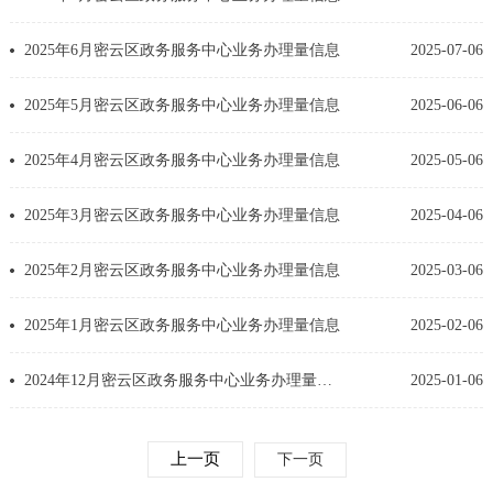
2025年6月密云区政务服务中心业务办理量信息
2025-07-06
2025年5月密云区政务服务中心业务办理量信息
2025-06-06
2025年4月密云区政务服务中心业务办理量信息
2025-05-06
2025年3月密云区政务服务中心业务办理量信息
2025-04-06
2025年2月密云区政务服务中心业务办理量信息
2025-03-06
2025年1月密云区政务服务中心业务办理量信息
2025-02-06
2024年12月密云区政务服务中心业务办理量信息
2025-01-06
上一页
下一页