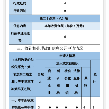
行政处罚
4
行政强制
0
第二十条第（八）项
信息内容
本年收费金额（单位：万元）
行政事业性收
0
费
三、收到和处理政府信息公开申请情况
申请人情况
（本列数据的勾
法人或其他组织
稽关系为：第一
商
科
社会
法律
项加第二项之
自然
总
业
研
公益
服务
其
和，等于第三项
人
计
企
机
组
机
他
加第四项之和）
业
构
织
构
一、本年新收政
3
0
0
0
0
0
3
府信息公开申请