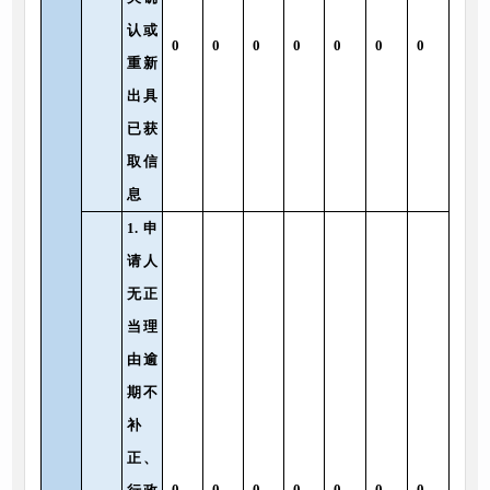
认或
0
0
0
0
0
0
0
重新
出具
已获
取信
息
1.申
请人
无正
当理
由逾
期不
补
正、
0
0
0
0
0
0
0