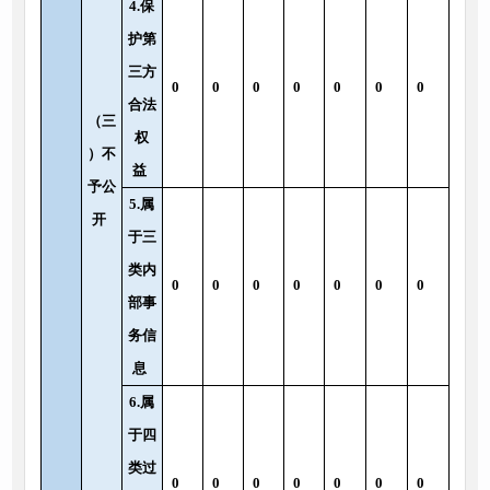
4.保
护第
三方
0
0
0
0
0
0
0
合法
（三
权
）不
益
予公
5.属
开
于三
类内
0
0
0
0
0
0
0
部事
务信
息
6.属
于四
类过
0
0
0
0
0
0
0