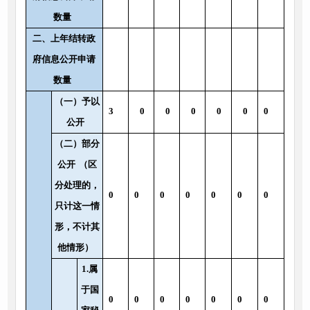
数量
二、上年结转政
府信息公开申请
数量
（一）予以
3
0
0
0
0
0
0
公开
（二）部分
公开
（区
分处理的，
0
0
0
0
0
0
0
只计这一情
形，不计其
他情形）
1.属
于国
0
0
0
0
0
0
0