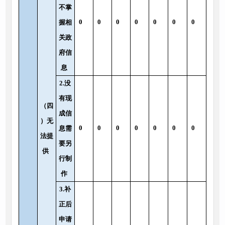
不掌
0
0
0
0
0
0
0
握相
关政
府信
息
2.没
有现
（四
成信
）无
0
0
0
0
0
0
0
息需
法提
要另
供
行制
作
3.补
正后
申请