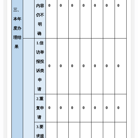
0
0
0
0
0
0
0
内容
三、
仍不
本年
明
度办
确
理结
1.信
果
访举
报投
0
0
0
0
0
0
0
诉类
申
请
2.重
0
0
0
0
0
0
0
复申
请
3.要
求提