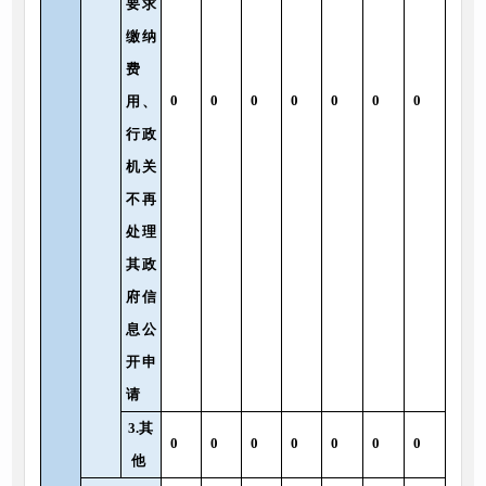
要求
缴纳
费
0
0
0
0
0
0
0
用、
行政
机关
不再
处理
其政
府信
息公
开申
请
3.其
0
0
0
0
0
0
0
他