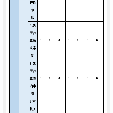
程性
信
息
7.属
于行
0
0
0
0
0
0
0
政执
法案
卷
8.属
于行
0
0
0
0
0
0
0
政查
询事
项
1.本
机关