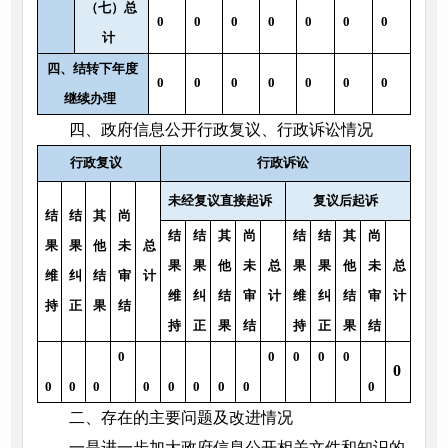
（七）总
0
0
0
0
0
0
0
计
四、结转下年度
0
0
0
0
0
0
0
继续办理
四、政府信息公开行政复议、行政诉讼情况
行政复议
行政诉讼
未经复议直接起诉
复议后起诉
结
结
其
尚
结
结
其
尚
结
结
其
尚
果
果
他
未
总
果
果
他
未
总
果
果
他
未
总
维
纠
结
审
计
维
纠
结
审
计
维
纠
结
审
计
持
正
果
结
持
正
果
结
持
正
果
结
0
0
0
0
0
0
0
0
0
0
0
0
0
0
0
二、存在的主要问题及改进情况
一是进一步加大政府信息公开相关文件和知识的