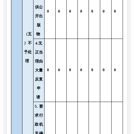
供公
0
0
0
0
0
0
0
开出
版
（五
物
）不
4.无
予处
正当
理
理由
0
0
0
0
0
0
0
大量
反复
申
请
5.要
求行
政机
关确