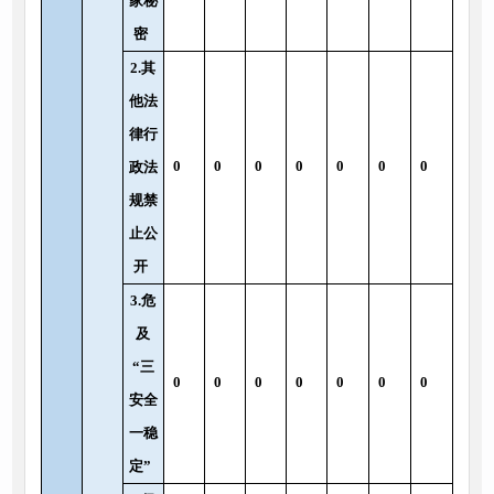
家秘
密
2.其
他法
律行
0
0
0
0
0
0
0
政法
规禁
止公
开
3.危
及
“三
0
0
0
0
0
0
0
安全
一稳
定”