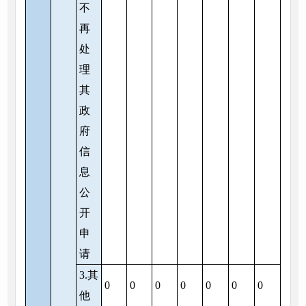
不
再
处
理
其
政
府
信
息
公
开
申
请
3.其
0
0
0
0
0
0
0
他