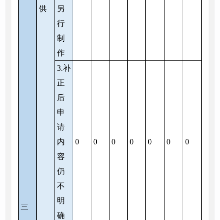
供
另
行
制
作
3.补
正
后
申
请
内
0
0
0
0
0
0
0
容
仍
不
明
三
确