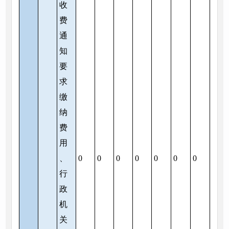
收
费
通
知
要
求
缴
纳
费
用
、
0
0
0
0
0
0
0
行
政
机
关