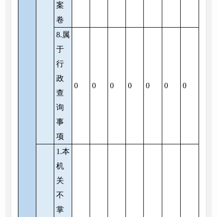
案
卷
8.属
于
行
政
0
0
0
0
0
0
0
查
询
事
项
1.本
机
关
不
掌