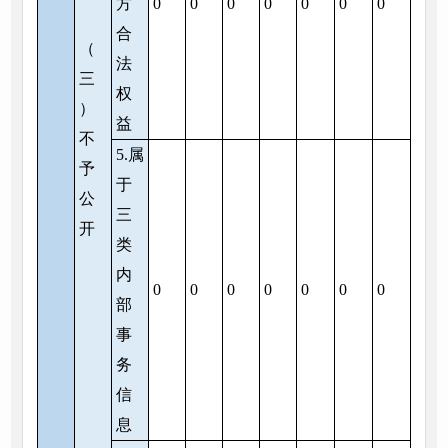
方
0
0
0
0
0
0
0
合
（
法
三
权
）
益
不
5.属
予
于
公
三
开
类
内
0
0
0
0
0
0
0
部
事
务
信
息