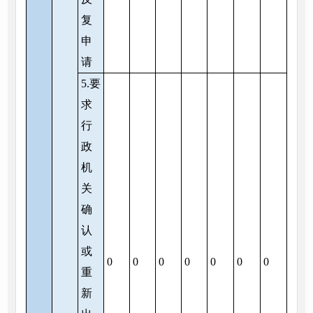
复
申
请
5.要
求
行
政
机
关
确
认
或
0
0
0
0
0
0
0
重
新