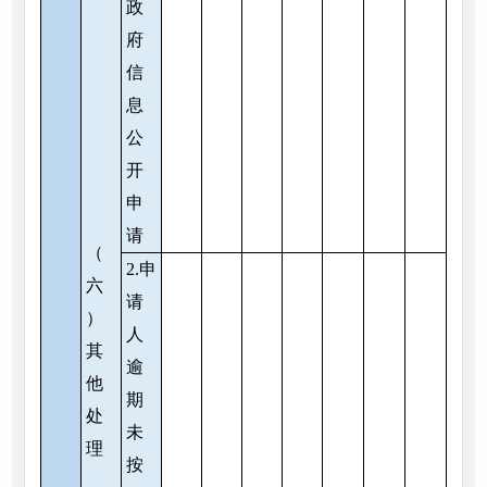
政
府
信
息
公
开
申
请
（
2.申
六
请
）
人
其
逾
他
期
处
未
理
按