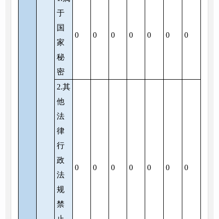
于
国
0
0
0
0
0
0
0
家
秘
密
2.其
他
法
律
行
政
0
0
0
0
0
0
0
法
规
禁
止