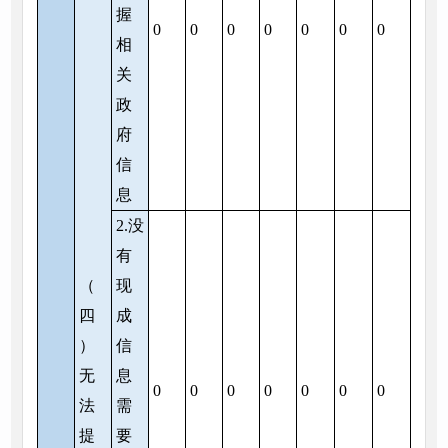
握
0
0
0
0
0
0
0
相
关
政
府
信
息
2.没
有
（
现
四
成
）
信
无
息
0
0
0
0
0
0
0
法
需
提
要