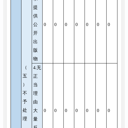
提
供
公
0
0
0
0
0
0
0
开
出
版
物
（
4.无
五
正
）
当
不
理
予
由
处
大
0
0
0
0
0
0
0
理
量
反