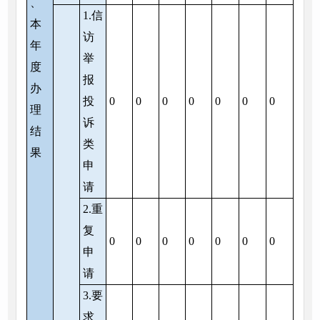
、
1.信
本
访
年
举
度
报
办
投
0
0
0
0
0
0
0
理
诉
结
类
果
申
请
2.重
复
0
0
0
0
0
0
0
申
请
3.要
求