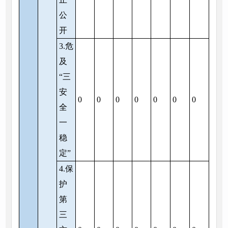
公
开
3.危
及
“三
安
0
0
0
0
0
0
0
全
一
稳
定”
4.保
护
第
三