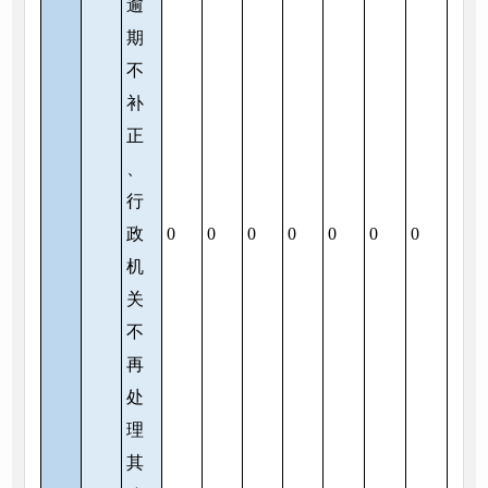
逾
期
不
补
正
、
行
政
0
0
0
0
0
0
0
机
关
不
再
处
理
其