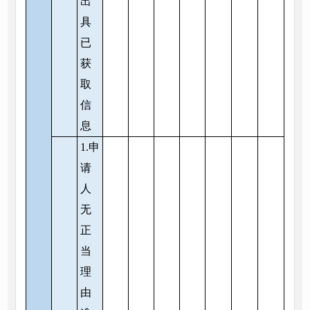
出
具
已
获
取
信
息
1.申
请
人
无
正
当
理
由