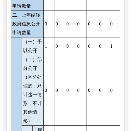
申请数量
二、上年结转
政府信息公开
0
0
0
0
0
0
0
申请数量
（一）予
1
0
0
0
0
0
1
以公开
（二）部
分公开
（区分处
理的，只
0
0
0
0
0
0
0
计这一情
形，不计
其他情
形）
1.属