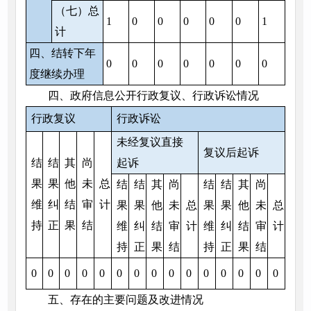
（七）总
1
0
0
0
0
0
1
计
四、结转下年
0
0
0
0
0
0
0
度继续办理
四、政府信息公开行政复议、行政诉讼情况
行政复议
行政诉讼
未经复议直接
复议后起诉
结
结
其
尚
起诉
果
果
他
未
总
结
结
其
尚
结
结
其
尚
维
纠
结
审
计
果
果
他
未
总
果
果
他
未
总
持
正
果
结
维
纠
结
审
计
维
纠
结
审
计
持
正
果
结
持
正
果
结
0
0
0
0
0
0
0
0
0
0
0
0
0
0
0
五、存在的主要问题及改进情况