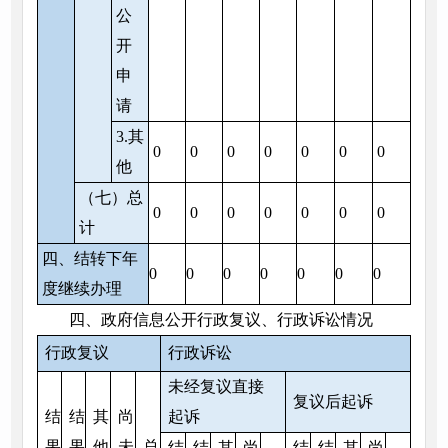
公
开
申
请
3.其
0
0
0
0
0
0
0
他
（七）总
0
0
0
0
0
0
0
计
四、结转下年
0
0
0
0
0
0
0
度继续办理
四、政府信息公开行政复议、行政诉讼情况
行政复议
行政诉讼
未经复议直接
复议后起诉
结
结
其
尚
起诉
果
果
他
未
总
结
结
其
尚
结
结
其
尚