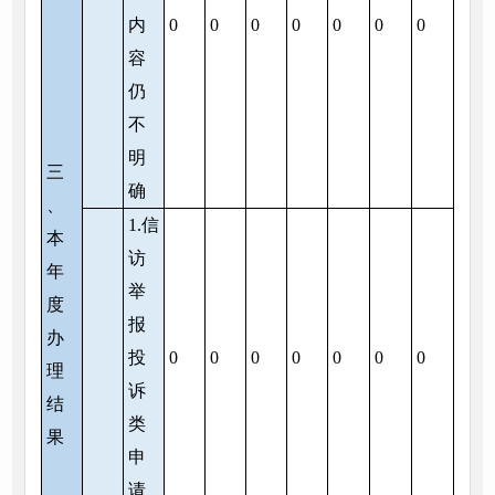
内
0
0
0
0
0
0
0
容
仍
不
明
三
确
、
1.信
本
访
年
举
度
报
办
投
0
0
0
0
0
0
0
理
诉
结
类
果
申
请