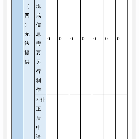
（
现
四
成
）
信
无
息
0
0
0
0
0
0
0
法
需
提
要
供
另
行
制
作
3.补
正
后
申
请