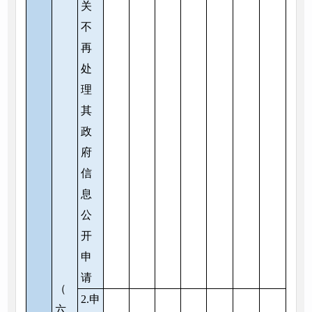
关
不
再
处
理
其
政
府
信
息
公
开
申
请
（
2.申
六