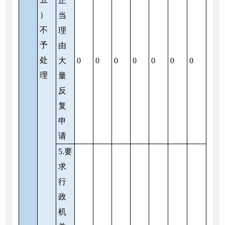
正
）
当
不
理
予
由
处
大
0
0
0
0
0
0
0
理
量
反
复
申
请
5.要
求
行
政
机