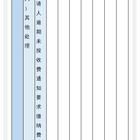
请
）
人
其
逾
他
期
处
未
理
按
收
费
通
知
要
求
缴
纳
费