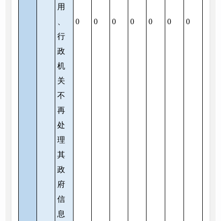
用
、
0
0
0
0
0
0
0
行
政
机
关
不
再
处
理
其
政
府
信
息