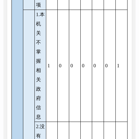
项
1.本
机
关
不
掌
握
1
0
0
0
0
0
1
相
关
政
府
信
息
2.没
有