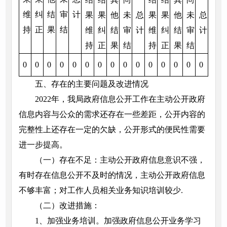
维
纠
结
审
计
果
果
他
未
总
果
果
他
未
总
持
正
果
结
维
纠
结
审
计
维
纠
结
审
计
持
正
果
结
持
正
果
结
0
0
0
0
0
0
0
0
0
0
0
0
0
0
0
五、存在的主要问题及改进情况
2022年，我局政府信息公开工作在主动公开政府
信息内容与公众的需求还存在一些差距，公开内容的
完整性上还存在一定的欠缺，公开形式的便民性需要
进一步提高。
（一）存在不足：主动公开政府信息意识不强，
有时存在信息公开不及时的情况，主动公开政府信息
不够丰富；对工作人员相关业务知识培训较少.
（二）改进措施：
1、加强业务培训。加强政府信息公开业务学习