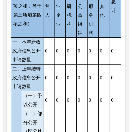
总
项之和，等于
然
业
研
公
服
其
计
第三项加第四
人
企
机
益
务
他
项之和）
业
构
组
机
织
构
一、本年新收
政府信息公开
0
0
0
0
0
0
0
申请数量
二、上年结转
政府信息公开
0
0
0
0
0
0
0
申请数量
（一）予
0
0
0
0
0
0
0
以公开
（二）部
分公开
（区分处