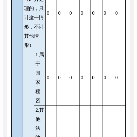
理的，只
0
0
0
0
0
0
0
计这一情
形，不计
其他情
形）
1.属
于
国
0
0
0
0
0
0
0
家
秘
密
2.其
他
法