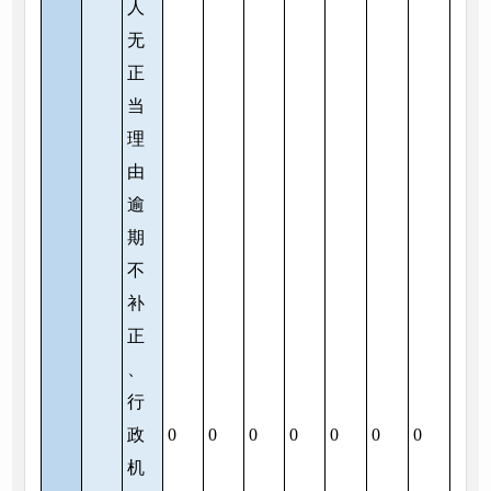
人
无
正
当
理
由
逾
期
不
补
正
、
行
政
0
0
0
0
0
0
0
机