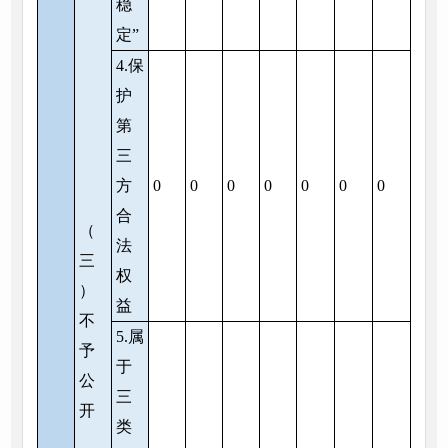
稳
定”
4.保
护
第
三
方
0
0
0
0
0
0
0
合
（
法
三
权
）
益
不
5.属
予
于
公
三
开
类