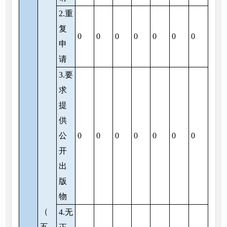
2.重
复
0
0
0
0
0
0
0
申
请
3.要
求
提
供
公
0
0
0
0
0
0
0
开
出
版
物
（
4.无
五