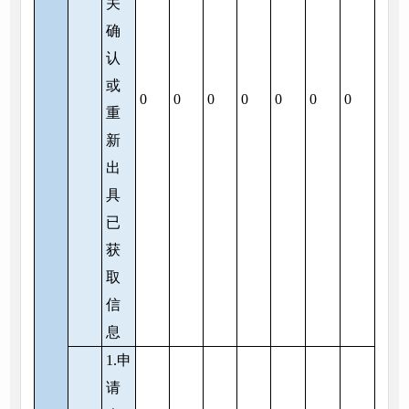
关
确
认
或
0
0
0
0
0
0
0
重
新
出
具
已
获
取
信
息
1.申
请