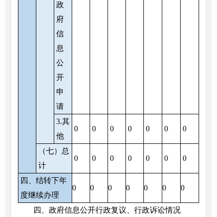
政
府
信
息
公
开
申
请
3.其
0
0
0
0
0
0
0
他
（七）总
0
0
0
0
0
0
0
计
四、结转下年
0
0
0
0
0
0
0
度继续办理
四、政府信息公开行政复议、行政诉讼情况