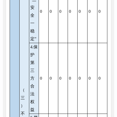
安
0
0
0
0
0
0
0
全
一
稳
定”
4.保
护
第
三
方
0
0
0
0
0
0
0
合
（
法
三
权
）
益
不