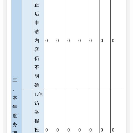
正
后
申
请
内
0
0
0
0
0
0
0
容
仍
不
明
三
确
、
1.信
本
访
年
举
度
报
办
投
0
0
0
0
0
0
0