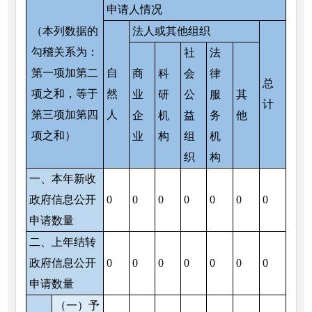
申请人情况
（本列数据的
法人或其他组织
勾稽关系为：
社
法
第一项加第二
自
商
科
会
律
总
项之和，等于
然
业
研
公
服
其
计
第三项加第四
人
企
机
益
务
他
项之和）
业
构
组
机
织
构
一、本年新收
政府信息公开
0
0
0
0
0
0
0
申请数量
二、上年结转
政府信息公开
0
0
0
0
0
0
0
申请数量
（一）予