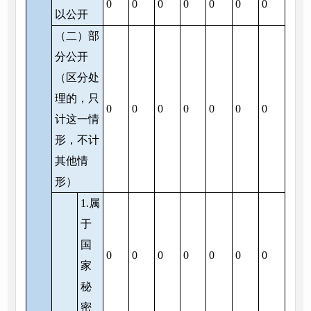
0
0
0
0
0
0
0
以公开
（二）部
分公开
（区分处
理的，只
0
0
0
0
0
0
0
计这一情
形，不计
其他情
形）
1.属
于
国
0
0
0
0
0
0
0
家
秘
密