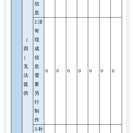
信
息
2.没
有
（
现
四
成
）
信
无
息
0
0
0
0
0
0
0
法
需
提
要
供
另
行
制
作
3.补