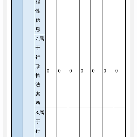
程
性
信
息
7.属
于
行
政
0
0
0
0
0
0
0
执
法
案
卷
8.属
于
行