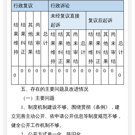
行政复议
行政诉讼
未经复议直接
复议后起诉
结
结
其
尚
起诉
果
果
他
未
总
结
结
其
尚
结
结
其
尚
维
纠
结
审
计
果
果
他
未
总
果
果
他
未
总
持
正
果
结
维
纠
结
审
计
维
纠
结
审
计
持
正
果
结
持
正
果
结
0
0
0
0
0
0
0
0
0
0
0
0
0
0
0
五、存在的主要问题及改进情况
（一）主要问题
1、制度机制建设不够。围绕贯彻《条例》，建
立完善主动公开、依申请公开信息等制度规范不够，
健全公开工作机制不够。
2、公开方式单一化、陈旧化。