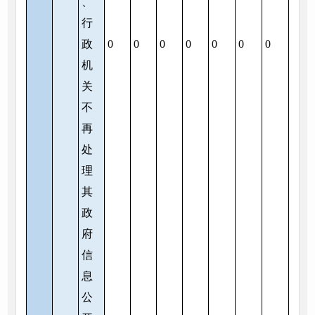
、
行
政
0
0
0
0
0
0
0
机
关
不
再
处
理
其
政
府
信
息
公