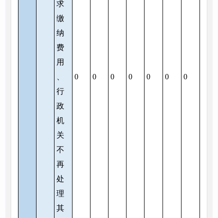
求
缴
纳
费
用
、
0
0
0
0
0
0
0
行
政
机
关
不
再
处
理
其