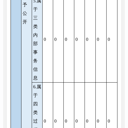
5.属
予
于
公
三
开
类
内
0
0
0
0
0
0
0
部
事
务
信
息
6.属
于
四
类
过
0
0
0
0
0
0
0