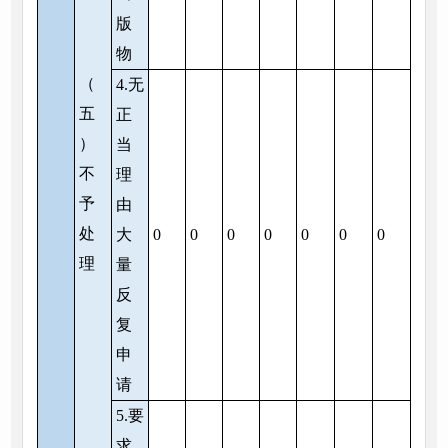
版
物
（
4.无
五
正
）
当
不
理
予
由
处
大
0
0
0
0
0
0
0
理
量
反
复
申
请
5.要
求