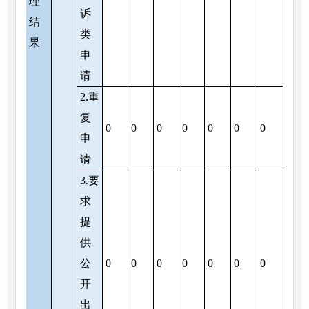
理
诉
结
类
果
申
请
2.重
复
0
0
0
0
0
0
0
申
请
3.要
求
提
供
公
0
0
0
0
0
0
0
开
出