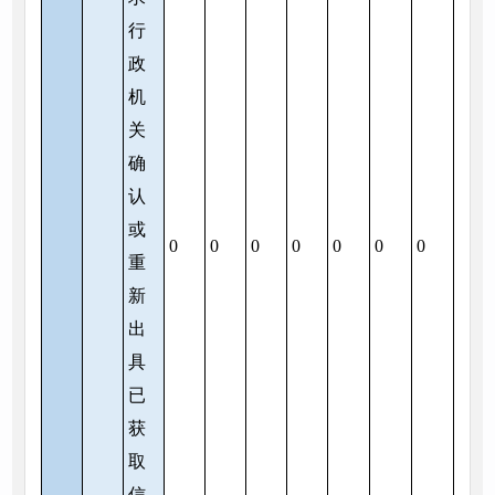
行
政
机
关
确
认
或
0
0
0
0
0
0
0
重
新
出
具
已
获
取
信