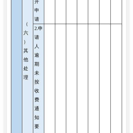
开
申
请
（
2.申
六
请
）
人
其
逾
他
期
处
未
理
按
收
费
通
知
要