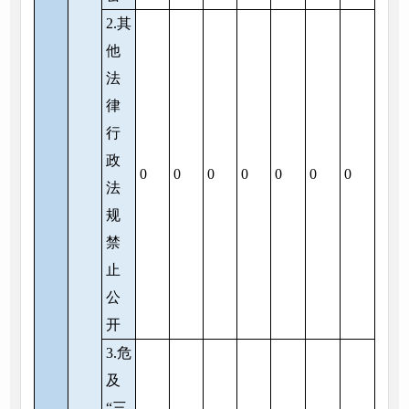
2.其
他
法
律
行
政
0
0
0
0
0
0
0
法
规
禁
止
公
开
3.危
及
“三