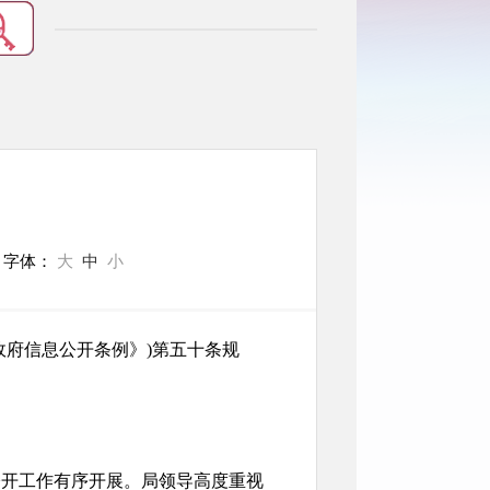
字体：
大
中
小
政府信息公开条例》)第五十条规
公开工作有序开展。局领导高度重视