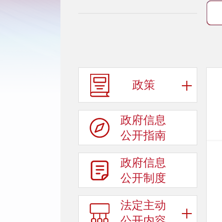
政策
政府信息
公开指南
政府信息
公开制度
法定主动
公开内容