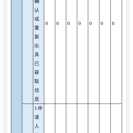
确
认
或
0
0
0
0
0
0
0
重
新
出
具
已
获
取
信
息
1.申
请
人