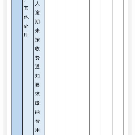
人
其
逾
他
期
处
未
理
按
收
费
通
知
要
求
缴
纳
费
用