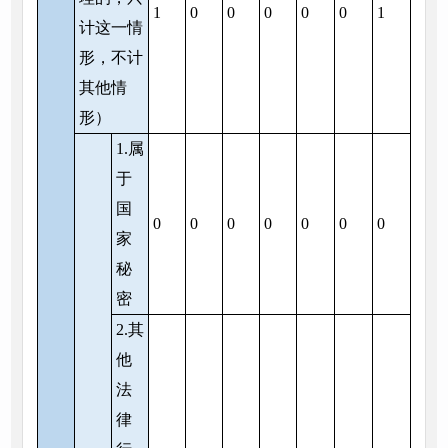
1
0
0
0
0
0
1
计这一情
形，不计
其他情
形）
1.属
于
国
0
0
0
0
0
0
0
家
秘
密
2.其
他
法
律