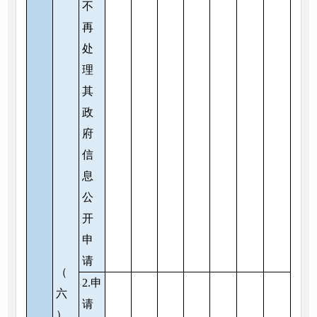
不
再
处
理
其
政
府
信
息
公
开
申
请
（
2.申
六
请
）