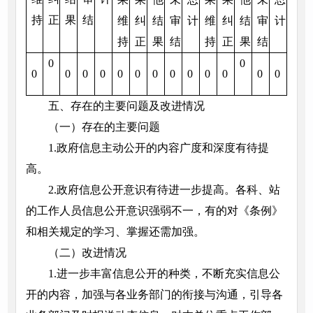
持
正
果
结
维
纠
结
审
计
维
纠
结
审
计
持
正
果
结
持
正
果
结
0
0
0
0
0
0
0
0
0
0
0
0
0
0
0
五、存在的主要问题及改进情况
（一）存在的主要问题
1.政府信息主动公开的内容广度和深度有待提
高。
2.政府信息公开意识有待进一步提高。各科、站
的工作人员信息公开意识强弱不一，有的对《条例》
和相关规定的学习、掌握还需加强。
（二）改进情况
1.进一步丰富信息公开的种类，不断充实信息公
开的内容，加强与各业务部门的衔接与沟通，引导各