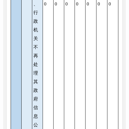
、
0
0
0
0
0
0
0
行
政
机
关
不
再
处
理
其
政
府
信
息
公