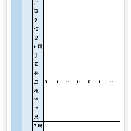
部
事
务
信
息
6.属
于
四
类
过
0
0
0
0
0
0
0
程
性
信
息
7.属