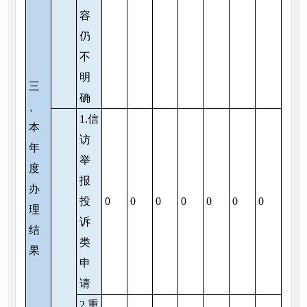
容
仍
不
明
三
确
、
1.信
本
访
年
举
度
报
办
投
0
0
0
0
0
0
0
理
诉
结
类
果
申
请
2.重