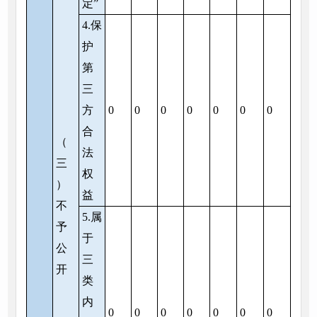
定”
4.保
护
第
三
方
0
0
0
0
0
0
0
合
（
法
三
权
）
益
不
5.属
予
于
公
三
开
类
内
0
0
0
0
0
0
0