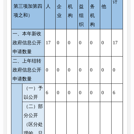
计
第三项加第四
人
企
机
益
务
他
项之和）
业
构
组
机
织
构
一、本年新收
政府信息公开
17
0
0
0
0
0
17
申请数量
二、上年结转
政府信息公开
0
0
0
0
0
0
0
申请数量
（一）予
6
0
0
0
0
0
6
以公开
（二）部
分公开
（区分处
理的，只