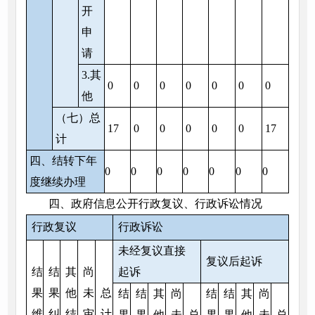
开
申
请
3.其
0
0
0
0
0
0
0
他
（七）总
17
0
0
0
0
0
17
计
四、结转下年
0
0
0
0
0
0
0
度继续办理
四、政府信息公开行政复议、行政诉讼情况
行政复议
行政诉讼
未经复议直接
复议后起诉
结
结
其
尚
起诉
果
果
他
未
总
结
结
其
尚
结
结
其
尚
维
纠
结
审
计
果
果
他
未
总
果
果
他
未
总