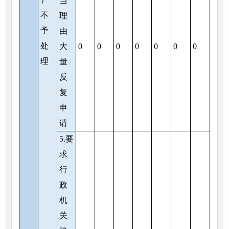
当
不
理
予
由
处
大
0
0
0
0
0
0
0
理
量
反
复
申
请
5.要
求
行
政
机
关