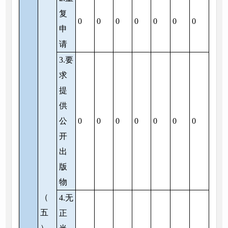
复
0
0
0
0
0
0
0
申
请
3.要
求
提
供
公
0
0
0
0
0
0
0
开
出
版
物
（
4.无
五
正
）