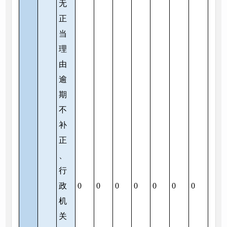
无
正
当
理
由
逾
期
不
补
正
、
行
政
0
0
0
0
0
0
0
机
关