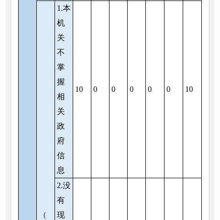
1.本
机
关
不
掌
握
10
0
0
0
0
0
10
相
关
政
府
信
息
2.没
有
（
现