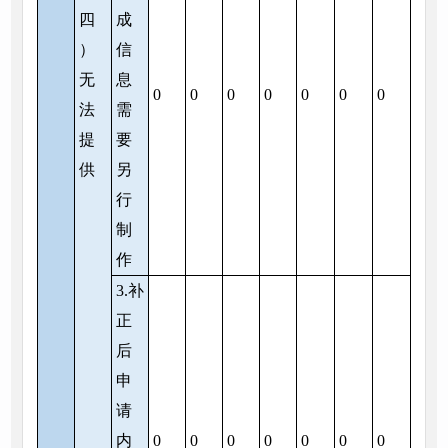
四
成
）
信
无
息
0
0
0
0
0
0
0
法
需
提
要
供
另
行
制
作
3.补
正
后
申
请
内
0
0
0
0
0
0
0