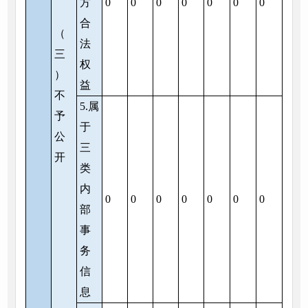
方
0
0
0
0
0
0
0
合
（
法
三
权
）
益
不
5.属
予
于
公
三
开
类
内
0
0
0
0
0
0
0
部
事
务
信
息