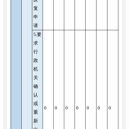
复
申
请
5.要
求
行
政
机
关
确
认
或
0
0
0
0
0
0
0
重
新