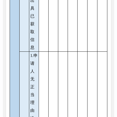
出
具
已
获
取
信
息
1.申
请
人
无
正
当
理
由