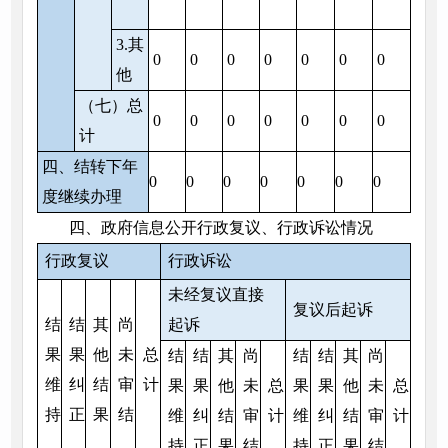
3.其
0
0
0
0
0
0
0
他
（七）总
0
0
0
0
0
0
0
计
四、结转下年
0
0
0
0
0
0
0
度继续办理
四、政府信息公开行政复议、行政诉讼情况
行政复议
行政诉讼
未经复议直接
复议后起诉
结
结
其
尚
起诉
果
果
他
未
总
结
结
其
尚
结
结
其
尚
维
纠
结
审
计
果
果
他
未
总
果
果
他
未
总
持
正
果
结
维
纠
结
审
计
维
纠
结
审
计
持
正
果
结
持
正
果
结