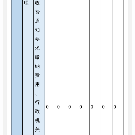
理
收
费
通
知
要
求
缴
纳
费
用
、
行
0
0
0
0
0
0
0
政
机
关