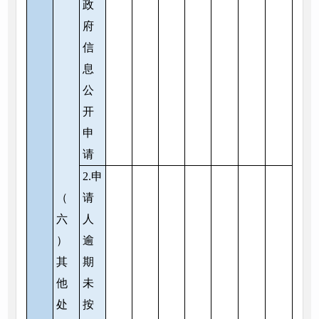
政
府
信
息
公
开
申
请
2.申
（
请
六
人
）
逾
其
期
他
未
处
按