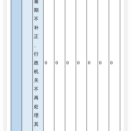
逾
期
不
补
正
、
行
政
0
0
0
0
0
0
0
机
关
不
再
处
理
其