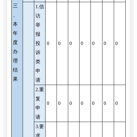
三
1.信
、
访
本
举
年
报
度
投
0
0
0
0
0
0
0
办
诉
理
类
结
申
果
请
2.重
复
0
0
0
0
0
0
0
申
请
3.要
求