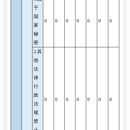
于
国
0
0
0
0
0
0
0
家
秘
密
2.其
他
法
律
行
政
0
0
0
0
0
0
0
法
规
禁
止