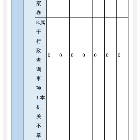
案
卷
8.属
于
行
政
0
0
0
0
0
0
0
查
询
事
项
1.本
机
关
不
掌