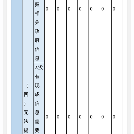
握
0
0
0
0
0
0
0
相
关
政
府
信
息
2.没
有
（
现
四
成
）
信
无
息
0
0
0
0
0
0
0
法
需
提
要