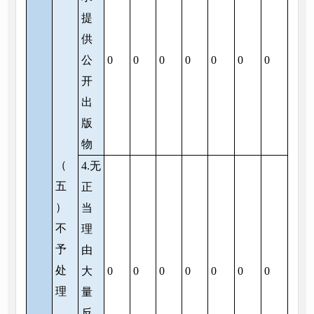
提
供
公
0
0
0
0
0
0
0
开
出
版
物
（
4.无
五
正
）
当
不
理
予
由
处
大
0
0
0
0
0
0
0
理
量
反