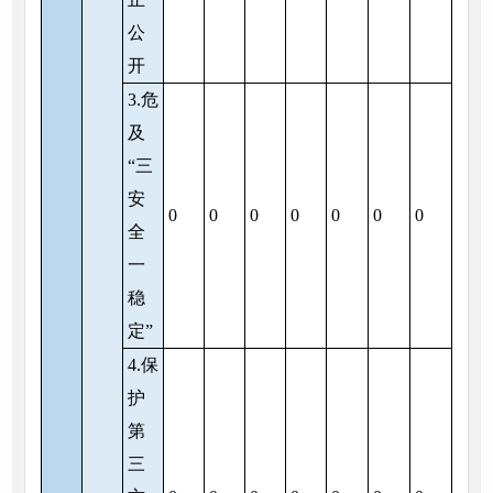
公
开
3.危
及
“三
安
0
0
0
0
0
0
0
全
一
稳
定”
4.保
护
第
三