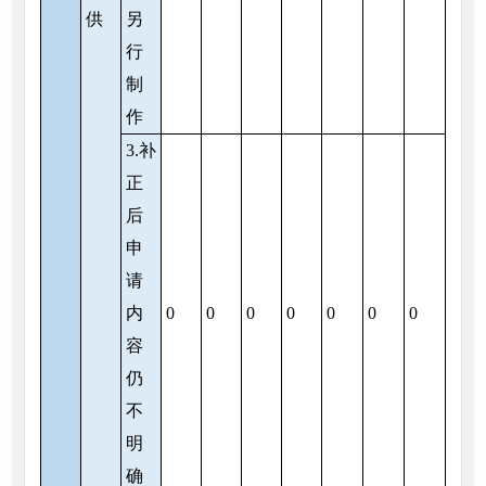
供
另
行
制
作
3.补
正
后
申
请
内
0
0
0
0
0
0
0
容
仍
不
明
确