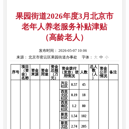
果园街道2026年度3月北京市
老年人养老服务补贴津贴
（高龄老人）
发布时间： 2026-05-07 10:06
来源： 北京市密云区果园街道办事处
字体：
大
中
小
项目
资金
总人
资金拨付
资金
（资
资金
资金
总额
数
序号
（发放）使
人数
公开
备注
金）
来源
用途
（万
（人
用情况
情况
名称
元）
）
兴云
0.57
45
社区
西里
北区
0.19
18
社区
西里
南区
1.2
80
社区
新里
1.54
102
社区
新里
北区
2.74
205