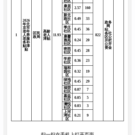
社区
康居
2.57
160
社区
新北
路社
0.49
33
2026
区
政务
年北
网
季庄
京市
0.45
36
站、
社区
老年
高龄
区民
各社
1
人养
老人
11.93
822
康馨
政局
区公
老服
津贴
雅苑
0.24
20
开栏
务补
社区
公开
贴津
资金
密西
贴
0.45
28
社区
学府
0.36
23
社区
瑞和
园社
0.32
19
区
绿地
0.45
29
社区
福荣
0.07
7
社区
嘉益
0.05
5
社区
澜悦
0.03
3
社区
上河
湾社
0.21
9
区
扫一扫在手机上打开页面