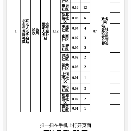
社区
康居
0.16
12
社区
新北
路社
0.08
6
政务
北京
区
网
市老
困难
站、
季庄
年人
老年
0.04
4
区民
各社
社区
1
养老
人服
1.12
87
政局
区公
服务
务补
密西
开栏
0.07
3
补贴
贴
社区
公开
津贴
资金
学府
0.05
5
社区
绿地
0.02
2
社区
福荣
0.03
2
社区
上河
湾社
0.01
1
区
澜悦
0.03
3
社区
瑞和
园社
0.02
2
区
嘉益
0.01
1
社区
扫一扫在手机上打开页面