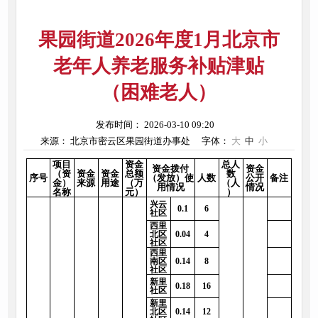
果园街道2026年度1月北京市
老年人养老服务补贴津贴
（困难老人）
发布时间： 2026-03-10 09:20
来源： 北京市密云区果园街道办事处
字体：
大
中
小
项目
资金
总人
资金拨付
资金
（资
资金
资金
总额
数
序号
（发放）使
人数
公开
备注
金）
来源
用途
（万
（人
用情况
情况
名称
元）
）
兴云
0.1
6
社区
西里
北区
0.04
4
社区
西里
南区
0.14
8
社区
新里
0.18
16
社区
新里
北区
0.14
12