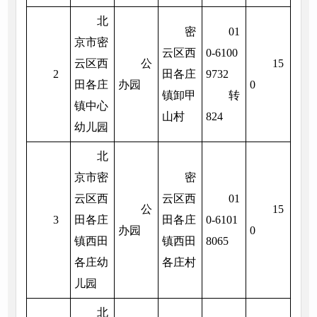
北
密
01
京市密
云区西
0-6100
云区西
公
15
2
田各庄
9732
田各庄
办园
0
镇卸甲
转
镇中心
山村
824
幼儿园
北
京市密
密
云区西
云区西
01
公
15
3
田各庄
田各庄
0-6101
办园
0
镇西田
镇西田
8065
各庄幼
各庄村
儿园
北