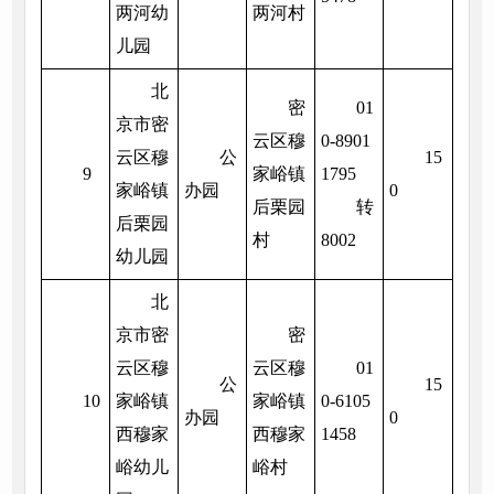
两河幼
两河村
儿园
北
密
01
京市密
云区穆
0-8901
云区穆
公
15
9
家峪镇
1795
家峪镇
办园
0
后栗园
转
后栗园
村
8002
幼儿园
北
京市密
密
云区穆
云区穆
01
公
15
10
家峪镇
家峪镇
0-6105
办园
0
西穆家
西穆家
1458
峪幼儿
峪村