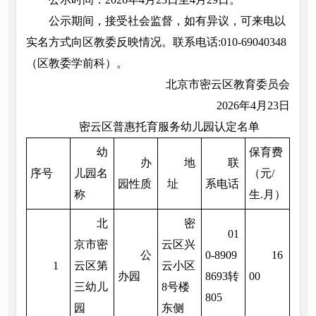
公示期间，接受社会监督，如有异议，可来电以
实名方式向区教委反映情况。联系电话:010-69040348
（区教委学前科）。
北京市密云区教育委员会
2026年4月23日
密云区普惠托育服务幼儿园认定名单
幼
保育费
办
地
联
序号
儿园名
（元/
园性质
址
系电话
称
生.月）
北
密
01
京市密
云区兴
公
0-8909
16
1
云区第
云小区
办园
8693转
00
三幼儿
8号楼
805
园
东侧