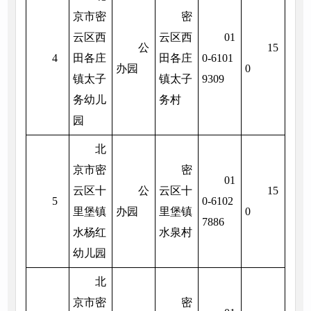
京市密
密
云区西
云区西
01
公
15
4
田各庄
田各庄
0-6101
办园
0
镇太子
镇太子
9309
务幼儿
务村
园
北
京市密
密
01
云区十
公
云区十
15
5
0-6102
里堡镇
办园
里堡镇
0
7886
水杨红
水泉村
幼儿园
北
京市密
密