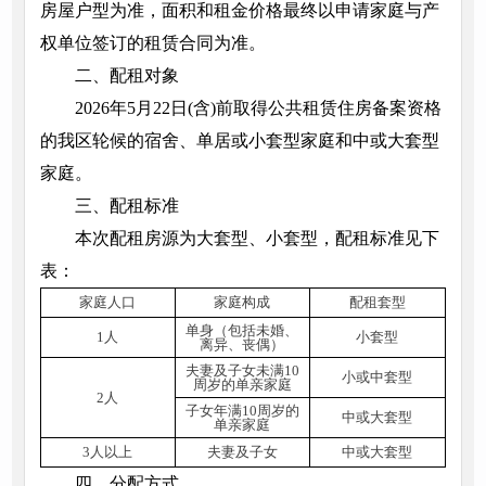
房屋户型为准，面积和租金价格最终以申请家庭与产
权单位签订的租赁合同为准。
二、配租对象
2026年5月22日(含)前取得公共租赁住房备案资格
的我区轮候的宿舍、单居或小套型家庭和中或大套型
家庭。
三、配租标准
本次配租房源为大套型、小套型，配租标准见下
表：
家庭人口
家庭构成
配租套型
单身（包括未婚、
1人
小套型
离异、丧偶）
夫妻及子女未满10
小或中套型
周岁的单亲家庭
2人
子女年满10周岁的
中或大套型
单亲家庭
3人以上
夫妻及子女
中或大套型
四、分配方式