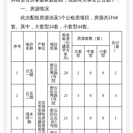
一、房源情况
此次配租房源涉及5个公租房项目，房源共计68
套。其中，大套型24套，小套型44套。
租金
房源套数（套）
标准
（元/
合计
项目
产权
项目
序号
建筑
（套
名称
单位
坐落
平方
）
大套
中套
小套
米.
型
型
型
月)
密云
区云
云北
1
秀路
20
2
0
0
2
一期
1号
院
密云
区云
云北
2
秀路
21
3
0
0
3
二期
1号
北京
院
市燕
安保
密云
清水
障性
区白
3
湾一
住房
云北
21
1
0
0
1
期
建设
街5
投资
号院
有限
密云