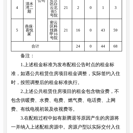
公司
清水
区白
4
湾二
云北
21
2
0
1
3
期
街5
号院
密云
燕保·
区科
5
喜悦
技路
21
16
0
43
59
家
甲16
号院
合计
24
0
44
68
备注：
1.上述租金标准为发布配租公告时点的租金标
准，如遇公共租赁住房项目租金调整，实际签约入住
时，按照调整后的租金标准执行。
2.上述公共租赁住房项目的租金包含物业费，不
包含供暖费、水费、电费、燃气费、电话费、上网
费、有线电视初装及收视费等。
3.在配租过程中如有新腾退等原因产生的房源将
一并纳入上述配租房源中。房源户型以实际交付入住