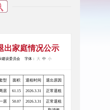
房退出家庭情况公示
乡建设委员会
字体：
大
中
小
套型
面积
退租时间
退出原因
两居
61.15
2026.3.31
正常退租
一居
50.07
2026.3.31
正常退租
取消资