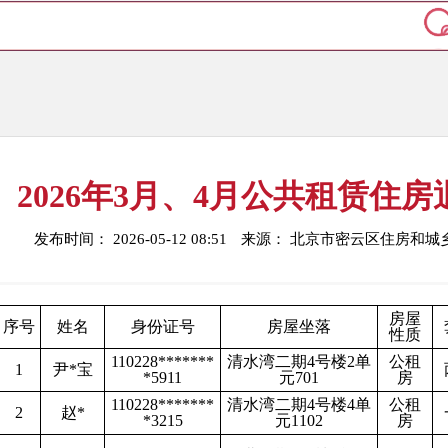
2026年3月、4月公共租赁住
发布时间： 2026-05-12 08:51
来源： 北京市密云区住房和城
房屋
序号
姓名
身份证号
房屋坐落
性质
110228*******
清水湾二期4号楼2单
公租
1
尹*宝
*5911
元701
房
110228*******
清水湾二期4号楼4单
公租
2
赵*
*3215
元1102
房