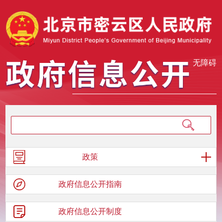
无障碍
政策
政府信息
公开指南
政府信息
公开制度