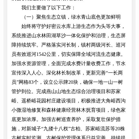
我们主要做了以下工作：
（一）聚焦生态立镇，绿水青山底色更加鲜明
始终将守护好密云水库上游生态作为头等大事，
系统推进山水林田湖草沙一体化保护和治理，生态屏
障持续筑牢。严格落实河长制，镇村两级河长、巡河
员有效巡河1542公里，切实保障全域河流生态健康。
加强水资源管理，全面完成水费计量收费工作，节水
宣传深入人心。深化林长制改革，更新完善“一长两
员”网格83个，设立公示牌20块，确保一地一山一树
管护到位。完成燕山山地生态综合治理项目和苏家
峪、遥桥峪花园村庄建设项目，积极推进大角峪西沟
小微湿地修复和森林健康经营林木抚育项目，绿色家
底更加浓厚。加强古树巡查养护，采取复壮保护措
施，对新城子“九搂十八杈”古柏、苏家峪流苏等20株
古树实时监测，古树保护管理体系日益完善。持续提