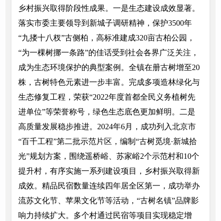
乡村振兴取得阶段性成果。一是生态建设成效显著。
落实市委主要领导到新城子调研精神，保护3500年
“九搂十八杈”古侧柏，高标准建成320亩古柏公园，
“为一棵树挪一条路”的佳话受到社会各界广泛关注，
成为生态环境保护的典型案例。全镇在册古树增至20
株，古树特色元素进一步丰富。完成多项造林绿化与
生态修复工程，荣获“2022年度首都全民义务植树先
进单位”等荣誉称号，绿色生态底色更加鲜明。二是
高质量发展稳步推进。2024年6月，成功列入北京市
“百千工程”第二批示范片区，编制“古树觅境·新城拾
光”规划方案，围绕遥桥峪、苏家峪2个示范村和10个
提升村，有序实施一系列建设项目，乡村振兴取得新
成效。精品民宿数量连续四年居全区第一，成功举办
流苏文化节、苹果文化节等活动，“古树名镇”品牌影
响力持续扩大。多个村通过民宿等项目实现稳定增