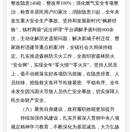
整改隐患140处，整改率100%；强化燃气安全专项整
治，检查非居民用户83家次，消除隐患35起，全年未
发生重大安全生产事故。坚持和发展新时代“枫桥经
验”，镇村两级“说法评理”平台调解矛盾纠纷600余
次，主动化解历史遗留问题，解决新城子村迁坟、曹
家路村违建等重点积案3件，全镇社会大局保持稳
定。扎实推进森林防灭火工作，全面织密森林防火
“安全网”，实现全年“零火情”“零火灾”。坚持人民至
上，毫不动摇落实好各项防汛措施，在隐患排查、人
员转移、抢险救灾各环节衔接紧密、平稳有序。全年
未发生因汛因火导致人员伤亡安全事故，切实保障人
民生命财产安全。
（六）聚焦自身建设，政府履职效能更加提升
持续加强作风建设，扎实开展深入贯彻中央八项
规定精神学习教育，不断深化为基层减负，大力弘扬