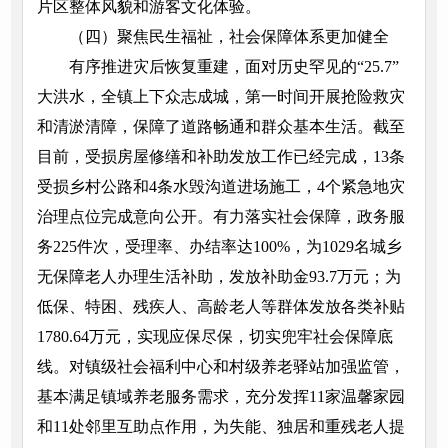
片区整体风貌和游客文化体验。
（四）聚焦民生福祉，社会保障体系更加健全
有序推进灾后恢复重建，面对历史罕见的“25.7”
大洪水，全镇上下众志成城，第一时间开展抢险救灾
和清淤清障，保障了道路畅通和群众基本生活。截至
目前，受损房屋修缮和补助发放工作已经完成，13条
受损乡村公路和4条水毁沟道进场施工，4个紧急地灾
治理点位完成意向公开。有力落实社会保障，政务服
务225件次，受理率、办结率达100%，为1029名城乡
无保障老人办理生活补助，发放补助金93.7万元；为
低保、特困、残疾人、高龄老人等群体发放各类补贴
1780.64万元，实现应保尽保，切实兜牢社会保障底
线。对镇级社会福利中心和村级养老驿站加强监管，
基本满足镇域养老服务需求，充分发挥11家温馨家园
和11处邻里互助点作用，为失能、独居和重残老人提