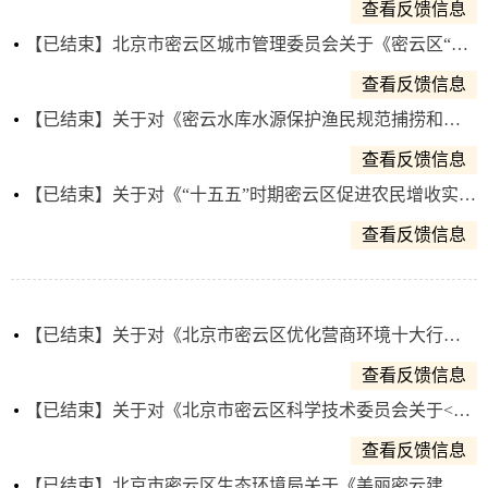
查看反馈信息
【已结束】北京市密云区城市管理委员会关于《密云区“十五五”时期城市管理发展规划》征求意见的公告
查看反馈信息
【已结束】关于对《密云水库水源保护渔民规范捕捞和配套管理政策调整工作方案（征求意见稿）》公开征集意见的公告
查看反馈信息
【已结束】关于对《“十五五”时期密云区促进农民增收实施方案（征求意见稿）》公开征集意见的公告
查看反馈信息
【已结束】关于对《北京市密云区优化营商环境十大行动计划（征求意见稿）》公开征集意见的公告
查看反馈信息
【已结束】关于对《北京市密云区科学技术委员会关于<密云区科技成果转化“拨投联动”实施方案（试行）>（征求意见稿）》公开征集意见的公告
查看反馈信息
【已结束】北京市密云区生态环境局关于《美丽密云建设2026年行动计划（征求意见稿）》征求意见的公告