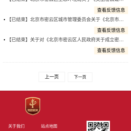
查看反馈信息
【已结束】北京市密云区城市管理委员会关于《北京市密云区建筑垃圾污染环境防治工作规划（2025—2028年）》征求意见的公告
查看反馈信息
【已结束】关于对《北京市密云区人民政府关于成立密云区第四次全国农业普查领导小组的通知 （征求意见稿）》公开征集意见的公告
查看反馈信息
上一页
下一页
关于我们
站点地图