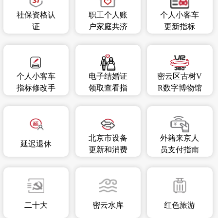
社保资格认
职工个人账
个人小客车
证
户家庭共济
更新指标
关系维护
个人小客车
电子结婚证
密云区古树V
指标修改手
领取查看指
R数字博物馆
机号、密码
南
北京市设备
外籍来京人
延迟退休
更新和消费
员支付指南
品以旧换新
服务
二十大
密云水库
红色旅游