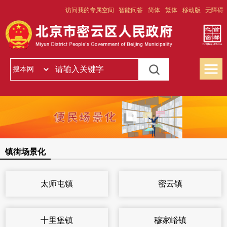
访问我的专属空间
智能问答
简体
繁体
移动版
无障碍
镇街场景化
太师屯镇
密云镇
十里堡镇
穆家峪镇