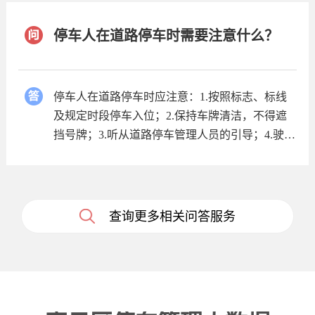
上居住认证的车辆数原则上不超过本条道路上停
车位的总数。
停车人在道路停车时需要注意什么？
停车人在道路停车时应注意：1.按照标志、标线
及规定时段停车入位；2.保持车牌清洁，不得遮
挡号牌；3.听从道路停车管理人员的引导；4.驶离
后停车人应在规定时限内主动缴费；5.现场不再
有人工收费，停车人不要将停车费交给任何现场
人员，也不要扫描任何人出示的二维码付费。
查询更多相关问答服务