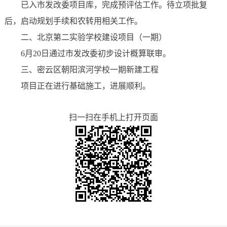
已入市发改委项目库，完成预评估工作。待立项批复
后，启动规划手续和农转用相关工作。
二、北京第二实验学校建设项目（一期）
6月20日通过市发改委初步设计概算联审。
三、密云区朝阳滨河学校一期新建工程
项目正在进行基础施工，进展顺利。
扫一扫在手机上打开页面