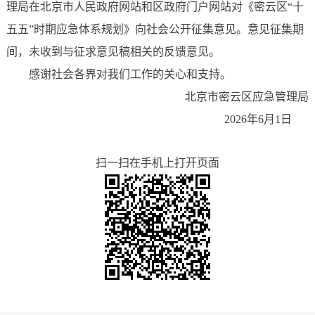
理局在北京市人民政府网站和区政府门户网站对《密云区“十
五五”时期应急体系规划》向社会公开征集意见。意见征集期
间，未收到与征求意见稿相关的反馈意见。
感谢社会各界对我们工作的关心和支持。
北京市密云区应急管理局
2026年6月1日
扫一扫在手机上打开页面