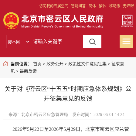
访问我的专属空间
智能问答
简体
繁体
移动版
无障碍
当前位置：
首页
>
政务公开
>
政策性文件意见征集
>
征求意
见
>
最新反馈
关于对《密云区“十五五”时期应急体系规划》公
开征集意见的反馈
来源：北京市密云区应急管理局
发布时间：2026-06-01 14:24
2026年5月22日至2026年5月29日，北京市密云区应急管