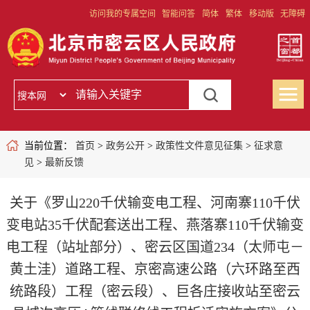
访问我的专属空间
智能问答
简体
繁体
移动版
无障碍
当前位置：
首页
>
政务公开
>
政策性文件意见征集
>
征求意
见
>
最新反馈
关于《罗山220千伏输变电工程、河南寨110千伏
变电站35千伏配套送出工程、燕落寨110千伏输变
电工程（站址部分）、密云区国道234（太师屯－
黄土洼）道路工程、京密高速公路（六环路至西
统路段）工程（密云段）、巨各庄接收站至密云