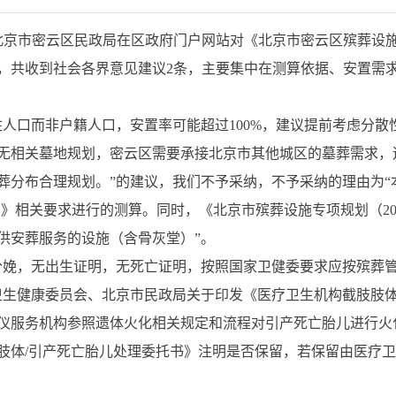
3日，北京市密云区民政局在区政府门户网站对《北京市密云区殡葬设施专
，共收到社会各界意见建议2条，主要集中在测算依据、安置需
住人口而非户籍人口，安置率可能超过100%，建议提前考虑分
无相关墓地规划，密云区需要承接北京市其他城区的墓葬需求，
葬分布合理规划。”的建议，我们不予采纳，不予采纳的理由为“
5年）》相关要求进行的测算。同时，《北京市殡葬设施专项规划（202
供安葬服务的设施（含骨灰堂）”。
分娩，无出生证明，无死亡证明，按照国家卫健委要求应按殡葬管
卫生健康委员会、北京市民政局关于印发《医疗卫生机构截肢肢
，殡仪服务机构参照遗体火化相关规定和流程对引产死亡胎儿进行
肢体/引产死亡胎儿处理委托书》注明是否保留，若保留由医疗