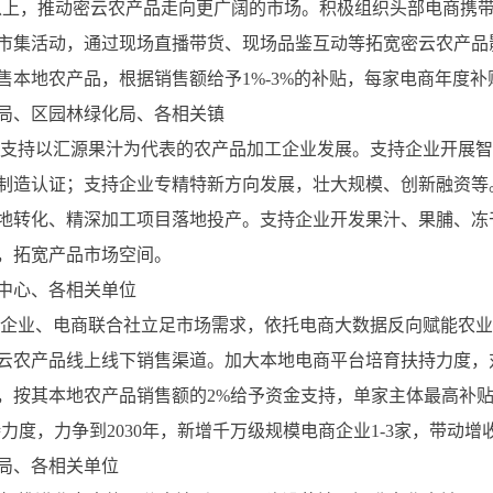
5家以上，推动密云农产品走向更广阔的市场。积极组织头部电商携
市集活动，通过现场直播带货、现场品鉴互动等拓宽密云农产品影
本地农产品，根据销售额给予1%-3%的补贴，每家电商年度补
局、区园林绿化局、各相关镇
度。支持以汇源果汁为代表的农产品加工企业发展。支持企业开展
制造认证；支持企业专精特新方向发展，壮大规模、创新融资等。
地转化、精深加工项目落地投产。支持企业开发果汁、果脯、冻
，拓宽产品市场空间。
中心、各相关单位
电商企业、电商联合社立足市场需求，依托电商大数据反向赋能农
云农产品线上线下销售渠道。加大本地电商平台培育扶持力度，
元，按其本地农产品销售额的2%给予资金支持，单家主体最高补贴
度，力争到2030年，新增千万级规模电商企业1-3家，带动增
局、各相关单位