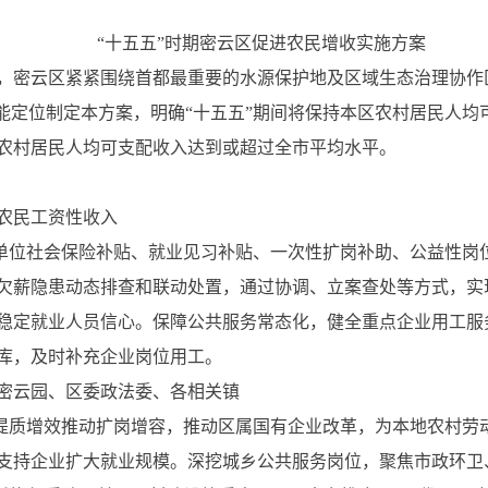
“十五五”时期密云区促进农民增收实施方案
，密云区紧紧围绕首都最重要的水源保护地及区域生态治理协作
功能定位制定本方案，明确“十五五”期间将保持本区农村居民人
农村居民人均可支配收入达到或超过全市平均水平。
农民工资性收入
人单位社会保险补贴、就业见习补贴、一次性扩岗补助、公益性岗
欠薪隐患动态排查和联动处置，通过协调、立案查处等方式，实
稳定就业人员信心。保障公共服务常态化，健全重点企业用工服
库，及时补充企业岗位用工。
密云园、区委政法委、各相关镇
以提质增效推动扩岗增容，推动区属国有企业改革，为本地农村劳动
励支持企业扩大就业规模。深挖城乡公共服务岗位，聚焦市政环