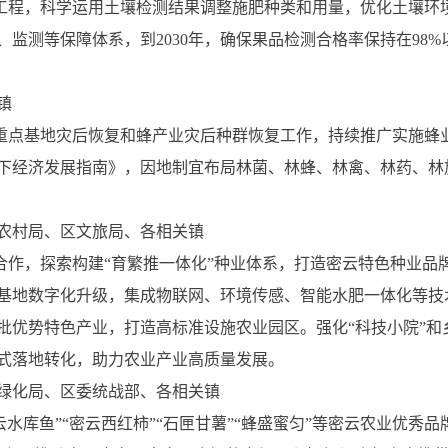
土工程，科学运用土壤检测结果调整施肥种类和用量，优化土壤环
监测等保障体系，到2030年，确保果品检测合格率保持在98%
镇
业重点基地灾后恢复和蜂产业灾后种群恢复工作，持续推广实施蜂
下经济发展指南》，因地制宜布局林菌、林蜂、林禽、林药、林
农村局、区文旅局、各相关镇
所合作，探索构建“育繁推一体化”种业体系，打造密云特色种业
基地数字化升级，集成物联网、环境传感、智能水肥一体化等技
批优势特色产业，打造高标准设施农业园区。强化“科技小院”和
式落地转化，助力农业产业高质量发展。
绿化局、区委统战部、各相关镇
密云水库鱼”“密云西红柿”“石匣甘薯”“蜂盛蜜匀”等密云农业优秀