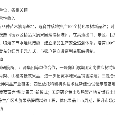
单位、各相关镇
营性收入
树新品种苗木繁育基地，选育并落地推广100个特色果树新品种；
按照《密云区精品采摘果园建设标准》，在高速出口、景区、民宿
、喷灌等节水灌溉措施，建立果品生产安全追溯体系。培育100
受益分红等多元方式，与农户建立紧密利益联结机制。
镇
林科研院所、汇源集团等单位合作，一是向汇源集团定向供应树莓
肖梨、山楂等低效果品，进一步拓宽本地果品销售渠道；三是合作
，延伸果品产业链条；四是依托科研机构技术优势建设试验示范基
栽蓝莓等“移动果园”新模式；五是研究黄土坎鸭梨产地麦饭石土
”等主产区实施果品提质增效工程，优化果品上市周期，提升市场
镇