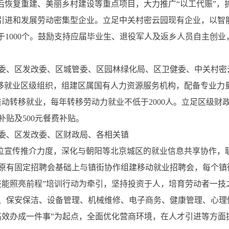
灾后恢复重建、美丽乡村建设等重点项目，大力推广“以工代赈”
，引进和发展劳动密集型企业。立足中关村密云园现有企业，以智
于1000个。鼓励支持应届毕业生、退役军人及返乡人员自主创
委、区发改委、区城管委、区园林绿化局、区卫健委、中关村密
转移就业区级组织，组建区属国有人力资源服务机构，配备专业力
推动转移就业，每年转移劳动力就业不低于2000人。立足区级财
补贴及500元餐费补贴。
委、区发改委、区财政局、各相关镇
岗位宣传推介力度，深化与朝阳等北京城区的就业信息共享协作，
原有固定招聘会基础上与镇街协作组建移动就业招聘会，每个镇
技能照亮前程”培训行动为牵引，坚持投资于人，培育劳动者一技
、保安保洁、设备管理、机械维修、电子商务、健康管理、心理健
高效办成一件事”为起点，全面优化营商环境，在人才引进等方面