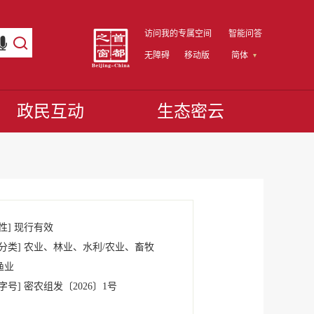
访问我的专属空间
智能问答
无障碍
移动版
简体
政民互动
生态密云
性]
现行有效
分类]
农业、林业、水利/农业、畜牧
渔业
字号]
密农组发
〔2026〕
1号