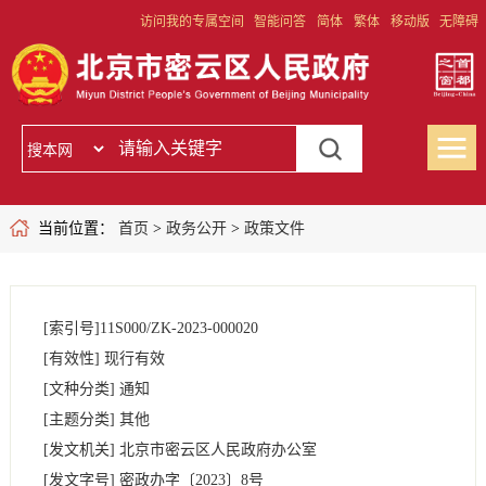
访问我的专属空间
智能问答
简体
繁体
移动版
无障碍
当前位置：
首页
>
政务公开
>
政策文件
[索引号]
11S000/ZK-2023-000020
[有效性]
现行有效
[文种分类]
通知
[主题分类]
其他
[发文机关]
北京市密云区人民政府办公室
[发文字号]
密政办字
〔2023〕
8号