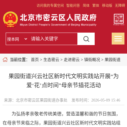
访问我的专属空间
智能问答
简体
繁体
移动版
无障碍
当前位置：
首页
>
生态密云
>
走进密云
>
镇街概况
>
果园街道
果园街道兴云社区新时代文明实践站开展“为
爱‘花’点时间”母亲节插花活动
来源：北京市密云区果园街道办事处
发布时间：2026-05-09 15:46
为弘扬孝亲敬老传统美德，营造温馨和谐的节日氛围，
在母亲节来临之际，果园街道兴云社区新时代文明实践站组