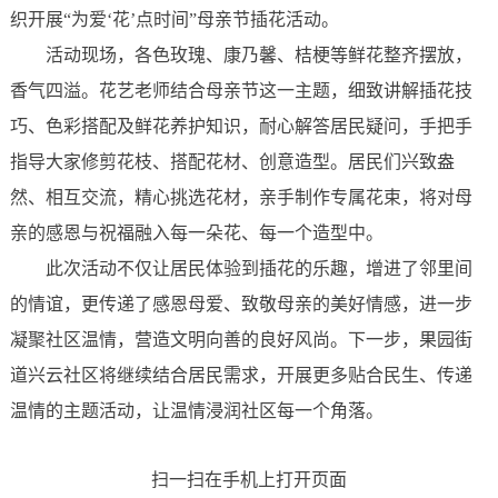
织开展“为爱‘花’点时间”母亲节插花活动。
活动现场，各色玫瑰、康乃馨、桔梗等鲜花整齐摆放，
香气四溢。花艺老师结合母亲节这一主题，细致讲解插花技
巧、色彩搭配及鲜花养护知识，耐心解答居民疑问，手把手
指导大家修剪花枝、搭配花材、创意造型。居民们兴致盎
然、相互交流，精心挑选花材，亲手制作专属花束，将对母
亲的感恩与祝福融入每一朵花、每一个造型中。
此次活动不仅让居民体验到插花的乐趣，增进了邻里间
的情谊，更传递了感恩母爱、致敬母亲的美好情感，进一步
凝聚社区温情，营造文明向善的良好风尚。下一步，果园街
道兴云社区将继续结合居民需求，开展更多贴合民生、传递
温情的主题活动，让温情浸润社区每一个角落。
扫一扫在手机上打开页面