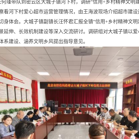
长何瑾带队到密云区大城子镇河下村，调研“信用+乡村精神文明
察看河下村爱心超市运营管理情况，由王海波现场介绍超市建设
切身体会。大城子镇副镇长汪怀君汇报全镇“信用+乡村精神文明
景延伸、长效机制建设等深入交流研讨。调研组对大城子镇以爱
体系建设、涵养文明乡风提出指导意见。