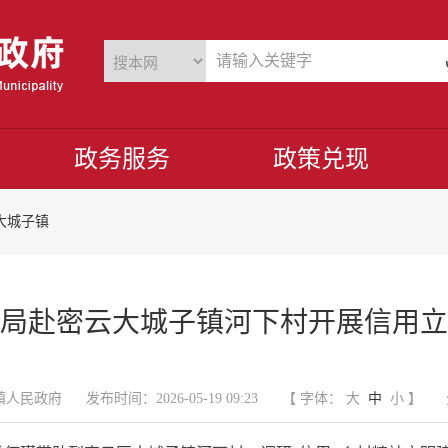
政务服务
政策兑现
大城子镇
局赴密云大城子镇河下村开展信用立
镇人民政府
发布时间：2026-05-19 09:23
【 字体：
大
中
小
】