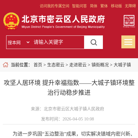
访问我的专属空间
智能问答
简体
繁体
移动版
无障碍
当前位置：
首页
>
生态密云
>
走进密云
>
镇街概况
>
大城子镇
攻坚人居环境 提升幸福指数——大城子镇环境整
治行动稳步推进
来源：北京市密云区大城子镇人民政府
发布时间：2026-04-05 10:08
为进一步巩固“五边整治”成果，切实解决镇域内密兴新、