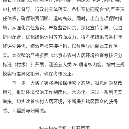
镇长任双组长的环境治理领导小组，构建起“包片领导统筹、
包村组长督导、行政村具体落实、各科室协同配合”的严密责
任体系，确保职责明晰、运转高效。同时，出台五项保障措
施，从强化责任落实、严格监督问责、深化宣传引导、促进
协同配合、优化结果运用等方面发力，将考核结果与各村年
终评先评优、绩效考核直接挂钩，以鲜明导向倒逼工作落
实。本次整治严格参照《北京市农村人居环境检查考核评分
标准（村级）》开展，涵盖五大类 26 项考核内容，按村庄规
模实行差异化扣分，确保考核公正。
下一步，大城子镇将持续保持攻坚态势，狠抓问题整改
销号，推动环境整治工作制度化、常态化。通过一系列务实
举措，切实改善农村人居环境，不断提升辖区群众的获得
感、幸福感与归属感。
扫一扫在手机上打开页面