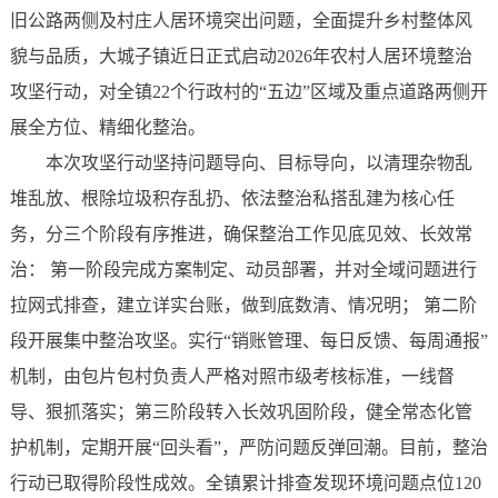
旧公路两侧及村庄人居环境突出问题，全面提升乡村整体风
貌与品质，大城子镇近日正式启动2026年农村人居环境整治
攻坚行动，对全镇22个行政村的“五边”区域及重点道路两侧开
展全方位、精细化整治。
本次攻坚行动坚持问题导向、目标导向，以清理杂物乱
堆乱放、根除垃圾积存乱扔、依法整治私搭乱建为核心任
务，分三个阶段有序推进，确保整治工作见底见效、长效常
治： 第一阶段完成方案制定、动员部署，并对全域问题进行
拉网式排查，建立详实台账，做到底数清、情况明； 第二阶
段开展集中整治攻坚。实行“销账管理、每日反馈、每周通报”
机制，由包片包村负责人严格对照市级考核标准，一线督
导、狠抓落实；第三阶段转入长效巩固阶段，健全常态化管
护机制，定期开展“回头看”，严防问题反弹回潮。目前，整治
行动已取得阶段性成效。全镇累计排查发现环境问题点位120