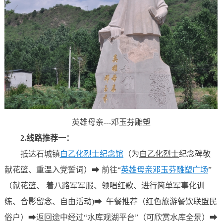
英雄母亲---邓玉芬雕塑
2.线路推荐一：
抵达石城镇
白乙化烈士纪念馆
（为
白乙化烈士
纪念碑敬
献花篮、重温入党誓词）➡ 前往“
英雄母亲邓玉芬雕塑广场
”
（献花篮、 着八路军军服、领唱红歌、进行简单军事化训
练、合影留念、自由活动)
➡
午餐推荐（红色旅游餐饮联盟民
俗户）
➡
返回途中经过“
水库观湖平台
”（
可欣赏水库全景
）
➡