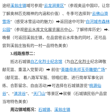
途经
溪翁庄镇
域可参观“
云龙涧景区
”（参观
奥运中国印，
让您
了解奥林匹克精神的内涵和价值）、冬季可选择到“
云佛山滑
雪场
”（感受冰雪运动的魅力）➡返回途中可到“
白河城市森林
公园
”（参观
密云水库文化展览展示中心
，
了解修库历史
）
➡
-
晚餐（
可返回溪翁庄镇，在品尝密云水库鱼的同时，还可品
尝到溪翁庄独有的一村一品特色美食）
3.
线路推荐二：
抵达石城镇
白乙化烈士纪念馆
（为
白乙化烈士
纪念碑敬
献花篮、重温入党誓词）➡ 前往“
英雄母亲邓玉芬雕塑广场
”
（献花篮、 着八路军军服、领唱红歌、进行简单军事化训
练、合影留念、自由活动)
➡可选择在
石城镇游览
“
桃源仙
谷
”
、“
清凉谷
”、
“
天门山
”
等景区
➡就餐（石城镇民俗户品尝
当地特色美食）
周边镇域概况
：
石城镇
、
溪翁庄镇