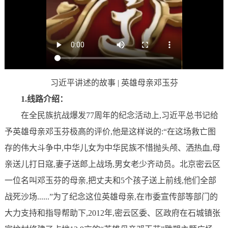
习近平讲述的故事 | 英雄母亲邓玉芬
1.线路介绍：
在全民族抗战爆发77周年的纪念活动上,习近平总书记给
予英雄母亲邓玉芬极高的评价,他是这样说的:“在这场救亡图
存的伟大斗争中,中华儿女为中华民族不惜抛头颅、洒热血,母
亲送儿打日寇,妻子送郎上战场,男女老少齐动员。北京密云区
一位名叫邓玉芬的母亲,把丈夫和5个孩子送上前线,他们全部
战死沙场......”为了纪念这位英雄母亲,在市委宣传部等部门的
大力支持和指导帮助下,2012年,密云区委、区政府在石城镇张