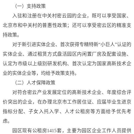
（一）支持政策
入驻和注册在中关村密云园的企业，既可以享受国家、
北京市和中关村的普惠性政策；还可以享受密云区的精准支
持政策。
对于新引进实体企业、首次获得专精特新“小巨人”认证的
实体企业、通过租赁方式盘活园区内闲置厂房及配套设施、
认定为市级以上级别研发机构、首次认定为国家高新技术企
业的实体企业等，均给予政策支持。
（二）人才保障政策
对符合密云产业发展定位的高新技术企业、年度综合评
价突出的企业，在办理北京市工作居住证、应届毕业生进京
指标分配、子女入托入学、人才公租房等方面给予优先考
虑。
园区现有公租房1415套，主要为园区企业工作人员提供