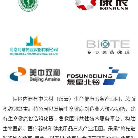
园区内建有中关村（密云）生命健康服务产业园，总面
积约1605亩。特色园以发展生命健康制造业为核心功能，建
有生命健康智造孵化器、急救医疗共性技术服务平台，构建
生物医药、医疗器械和健康用品三大产业组团。秉承“将先进