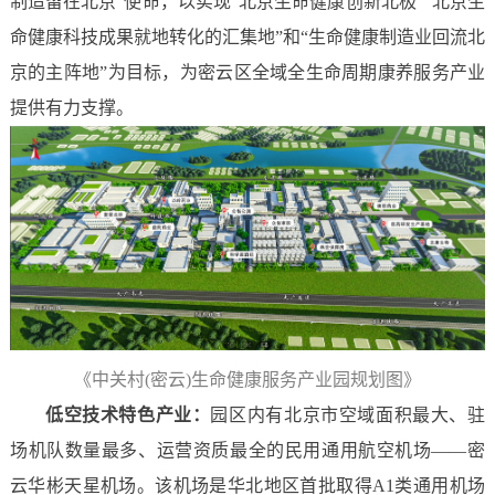
制造留在北京”使命，以实现“北京生命健康创新北极”“北京生
命健康科技成果就地转化的汇集地”和“生命健康制造业回流北
京的主阵地”为目标，为密云区全域全生命周期康养服务产业
提供有力支撑。
《中关村(密云)生命健康服务产业园规划图》
低空技术特色产业：
园区内有北京市空域面积最大、驻
场机队数量最多、运营资质最全的民用通用航空机场——密
云华彬天星机场。该机场是华北地区首批取得A1类通用机场