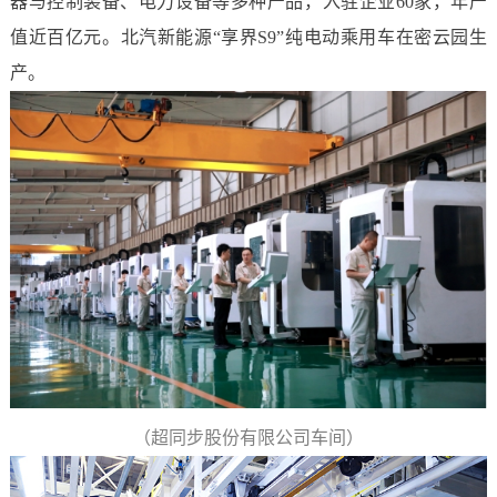
器与控制装备、电力设备等多种产品，入驻企业60家，年产
值近百亿元。北汽新能源“享界S9”纯电动乘用车在密云园生
产。
（超同步股份有限公司车间）