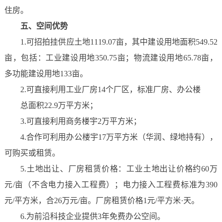
住房。
五、空间优势
1.可招拍挂供应土地1119.07亩，其中建设用地面积549.52
亩，包括：工业建设用地350.75亩；物流建设用地65.78亩，
多功能建设用地133亩。
2.可直接利用工业厂房14个厂区，标准厂房、办公楼
总面积22.9万平方米；
3.可直接利用商务楼宇2万平方米；
4.合作可利用办公楼宇17万平方米（华润、绿地持有），
可购买或租赁。
5.土地出让、厂房租赁价格：工业土地出让价格约60万
元/亩（不含电力接入工程费）；电力接入工程费标准为390
元/平方米，合26万元/亩。厂房租赁价格1元/平方米·天。
6.为前沿科技企业提供3年免费办公空间。