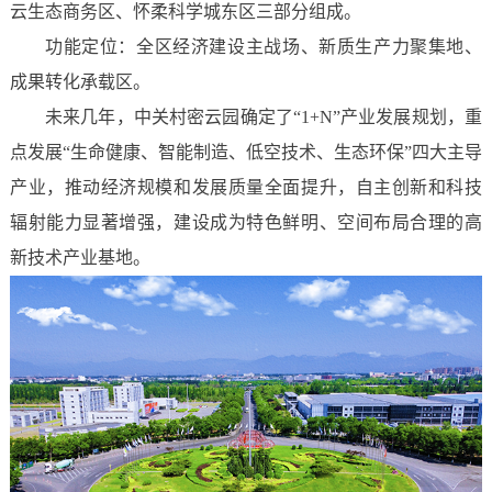
云生态商务区、怀柔科学城东区三部分组成。
功能定位：全区经济建设主战场、新质生产力聚集地、
成果转化承载区。
未来几年，中关村密云园确定了“1+N”产业发展规划，重
点发展“生命健康、智能制造、低空技术、生态环保”四大主导
产业，推动经济规模和发展质量全面提升，自主创新和科技
辐射能力显著增强，建设成为特色鲜明、空间布局合理的高
新技术产业基地。