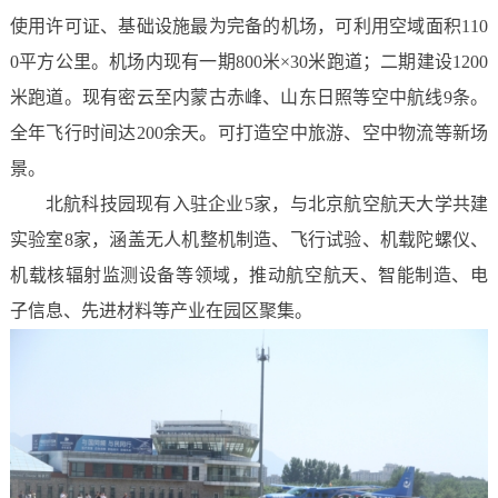
使用许可证、基础设施最为完备的机场，可利用空域面积110
0平方公里。机场内现有一期800米×30米跑道；二期建设1200
米跑道。现有密云至内蒙古赤峰、山东日照等空中航线9条。
全年飞行时间达200余天。可打造空中旅游、空中物流等新场
景。
北航科技园现有入驻企业5家，与北京航空航天大学共建
实验室8家，涵盖无人机整机制造、飞行试验、机载陀螺仪、
机载核辐射监测设备等领域，推动航空航天、智能制造、电
子信息、先进材料等产业在园区聚集。