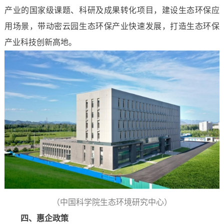
产业的国家级课题、科研及成果转化项目，建设生态环保应
用场景，带动密云园生态环保产业快速发展，打造生态环保
产业科技创新高地。
（中国科学院生态环境研究中心）
四、惠企政策