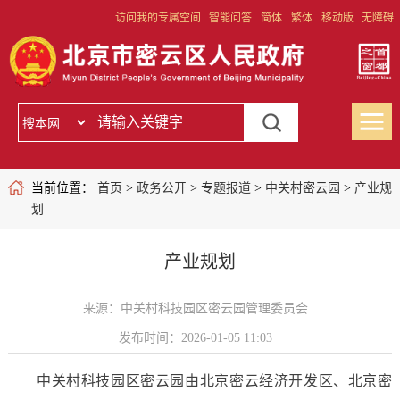
访问我的专属空间
智能问答
简体
繁体
移动版
无障碍
当前位置：
首页
>
政务公开
>
专题报道
>
中关村密云园
>
产业规
划
产业规划
来源：中关村科技园区密云园管理委员会
发布时间：2026-01-05 11:03
中关村科技园区密云园由北京密云经济开发区、北京密