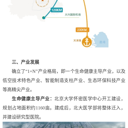
三、产业发展
确立了“1+N”产业格局，即一个生命健康主导产业，以及
低空技术特色产业、智能制造支柱产业、生态环保科技产业
等高精尖产业。
生命健康主导产业：
北京大学怀密医学中心开工建设，
规划占地面积约1160亩。建成后，北大医学部将整体迁入，
并建设研究型医院。