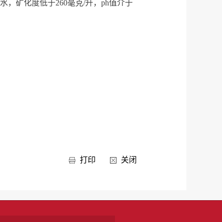
型水，矿化度低于260毫克/升，ph值介于
打印
关闭