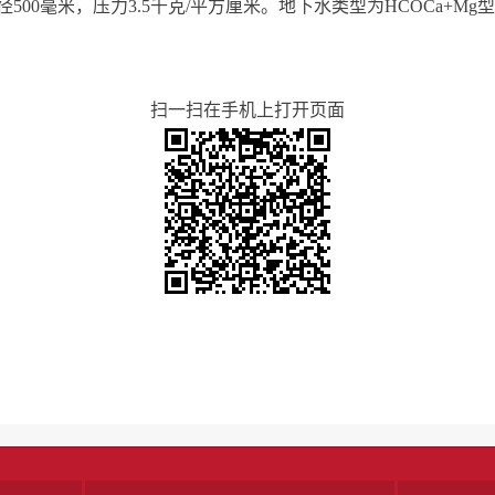
500毫米，压力3.5千克/平方厘米。地下水类型为HCOCa+Mg
扫一扫在手机上打开页面