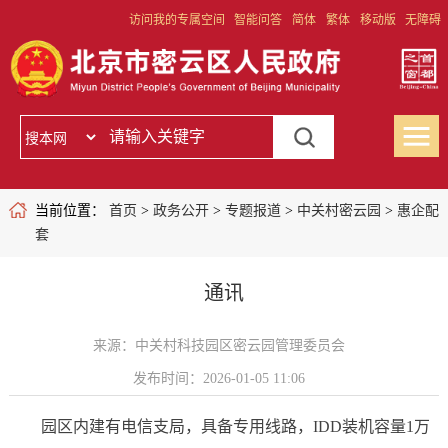
访问我的专属空间
智能问答
简体
繁体
移动版
无障碍
当前位置：
首页
>
政务公开
>
专题报道
>
中关村密云园
>
惠企配
套
通讯
来源：中关村科技园区密云园管理委员会
发布时间：2026-01-05 11:06
园区内建有电信支局，具备专用线路，IDD装机容量1万