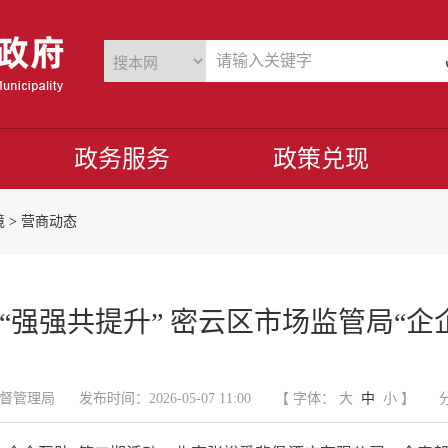
政务服务
政策兑现
境
>
营商动态
到“强强共提升” 密云区市场监管局“企
督管理局
发布时间：2026-05-07 11:00
【 字体：
大
中
小
】