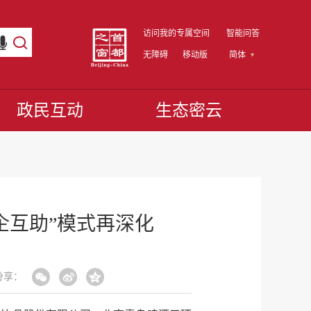
访问我的专属空间
智能问答
无障碍
移动版
简体
政民互动
生态密云
企互助”模式再深化
分享：