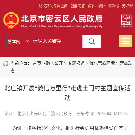
访问我的专属空间
智能问答
简体
繁体
移动版
无障碍
当前位置：
首页
>
政务公开
>
专题报道
>
优化营商环境
>
营商动
态
北庄镇开展“诚信万里行”走进土门村主题宣传活
动
来源：北京市密云区北庄镇人民政府
发布时间：2026-04-02 09:53
为进一步弘扬诚信文化，推进社会信用体系建设向基层