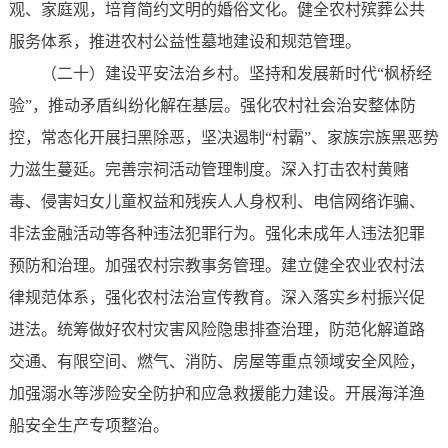
观、家庭观，培育简约文明的婚俗文化。健全农村殡葬公共
服务体系，推进农村公益性墓地建设和规范管理。
（二十）建设平安法治乡村。坚持和发展新时代“枫桥经
验”，推动矛盾纠纷化解在基层。强化农村社会治安整体防
控，常态化开展扫黑除恶，坚决遏制“村霸”、家族宗族黑恶势
力滋生蔓延。完善宗祠活动管理制度。深入打击农村黄赌
毒、侵害妇女儿童权益和残疾人人身权利、电信网络诈骗、
非法金融活动等各种违法犯罪行为。强化未成年人违法犯罪
预防和治理。加强农村宗教事务管理。建立健全农业农村法
律规范体系，强化农村法治宣传教育。深入落实乡村振兴促
进法。统筹做好农村灾害风险隐患排查治理，防范化解道路
交通、有限空间、燃气、消防、房屋等重点领域安全风险，
加强溺水等涉险安全防护和应急救援能力建设。开展海洋渔
船安全生产专项整治。