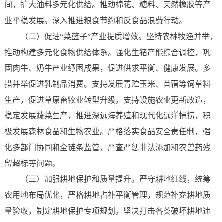
间，扩大油料多元化供给。推动棉花、糖料、天然橡胶等产
业平稳发展。深入推进粮食节约和反食品浪费行动。
（二）促进“菜篮子”产业提质增效。坚持农林牧渔并举，
推动构建多元化食物供给体系。强化生猪产能综合调控，巩
固肉牛、奶牛产业纾困成果，促进供求平衡、健康发展。多
措并举促进乳制品消费。支持发展青贮玉米、苜蓿等饲草料
生产，促进草原畜牧业转型升级。支持设施农业更新改造，
稳定发展蔬菜生产，推进深远海养殖和现代化远洋捕捞，积
极发展森林食品和生物农业。严格落实食品安全责任制，强
化多部门协同和全链条监管，严查严惩非法添加和农兽药残
留超标等问题。
（三）加强耕地保护和质量提升。严守耕地红线，统筹
农用地布局优化，严格耕地占补平衡管理，规范补充耕地质
量验收，制定耕地保护专项规划。坚决打击各类破坏耕地违