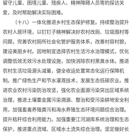
留守儿童、困境儿童、残疾人、精神障碍人员等的探访关
爱，及时帮助解决实际困难。
（十八）一体化推进乡村生态保护修复。持续整治提升
农村人居环境，以钉钉子精神解决好农村改厕、垃圾围村等
问题，完善农村厕所社会化管护服务体系，改善村容村貌，
建设美丽乡村。因地制宜选择农村生活污水治理模式，优化
调整低效无效污水处理设施，加快消除农村黑臭水体。推进
农村生活垃圾源头减量，健全收运处置常态化运行保障机
制。推广绿色生产和节水灌溉技术，发展生态低碳农业。推
进农业农村污染防治攻坚，强化农业面源污染突出区域系统
治理，推进土壤重金属污染溯源、整治和受污染耕地安全利
用，加强畜禽养殖粪污和海水养殖生态环境问题综合治理。
提升秸秆综合利用能力。加强重要江河湖库系统治理和生态
保护，推进重点流域、区域水土流失综合治理。坚定做好长