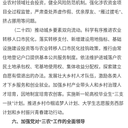
业农村领域社会投资，健全风险防范机制。强化涉农资金项
目全过程监管，严肃查处弄虚作假、优亲厚友、“雁过拔毛”、
挤占挪用等问题。
（二十四）推动城乡要素双向流动。科学有序推进农业
转移人口市民化，落实转移支付、新增建设用地指标、基础
设施建设投资等与农业转移人口市民化挂钩政策，推行由常
住地登记户口提供基本公共服务制度。依法维护进城落户农
民土地承包权、宅基地使用权、集体收益分配权，探索建立
自愿有偿退出的办法。发展壮大乡村人才队伍，激励各类人
才下乡服务和创业就业。加强乡村产业带头人和乡村治理人
才培育，因地制宜培育农创客。实施新一轮高校毕业生“三支
一扶”计划。推进乡村巾帼追梦人计划、大学生志愿服务西部
计划和乡村振兴青春建功行动。
六、加强党对“三农”工作的全面领导