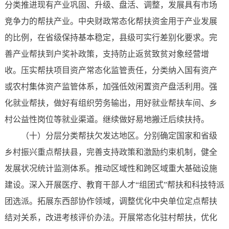
分类推进现有产业巩固、升级、盘活、调整，发展具有市场
竞争力的帮扶产业。中央财政常态化帮扶资金用于产业发展
的比例，在省级保持基本稳定，县级可实行差别化要求。完
善产业帮扶到户奖补政策，支持防止返贫致贫对象经营增
收。压实帮扶项目资产常态化监管责任，分类纳入国有资产
或农村集体资产监管体系，加强低效闲置资产盘活利用。强
化就业帮扶，做好有组织劳务输出，用好就业帮扶车间、乡
村公益性岗位等就业渠道。继续做好易地搬迁后续扶持。
（十）分层分类帮扶欠发达地区。分别确定国家和省级
乡村振兴重点帮扶县，完善支持政策和激励约束机制，健全
发展状况统计监测体系。推动区域性和跨区域重大基础设施
建设。深入开展医疗、教育干部人才“组团式”帮扶和科技特派
团选派。拓展东西部协作领域，调整优化中央单位定点帮扶
结对关系，改进考核评价办法。开展常态化驻村帮扶，优化