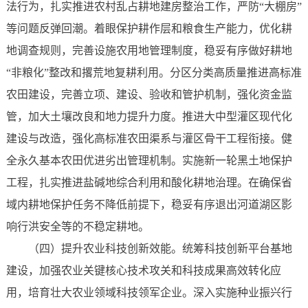
法行为，扎实推进农村乱占耕地建房整治工作，严防“大棚房”
等问题反弹回潮。着眼保护耕作层和粮食生产能力，优化耕
地调查规则，完善设施农用地管理制度，稳妥有序做好耕地
“非粮化”整改和撂荒地复耕利用。分区分类高质量推进高标准
农田建设，完善立项、建设、验收和管护机制，强化资金监
管，加大土壤改良和地力提升力度。推进大中型灌区现代化
建设与改造，强化高标准农田渠系与灌区骨干工程衔接。健
全永久基本农田优进劣出管理机制。实施新一轮黑土地保护
工程，扎实推进盐碱地综合利用和酸化耕地治理。在确保省
域内耕地保护任务不降低前提下，稳妥有序退出河道湖区影
响行洪安全等的不稳定耕地。
（四）提升农业科技创新效能。统筹科技创新平台基地
建设，加强农业关键核心技术攻关和科技成果高效转化应
用，培育壮大农业领域科技领军企业。深入实施种业振兴行