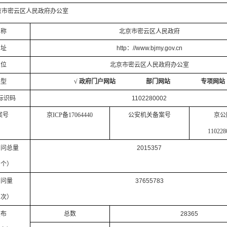
京市密云区人民政府办公室
名称
北京市密云区人民政府
网址
http：//www.bjmy.gov.cn
单位
北京市密云区人民政府办公室
类型
√ 政府门户网站 部门网站 专项网站
标识码
1102280002
案号
京ICP备17064440
公安机关备案号
京公
110228
访问总量
2015357
：个）
访问量
37655783
：次）
发布
总数
28365