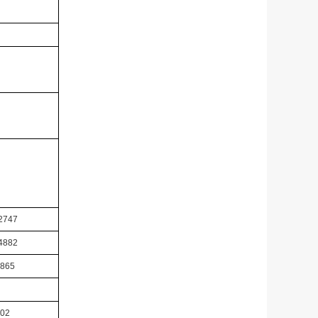
2747
4882
865
02