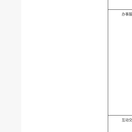
办事
互动