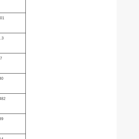
01
1.3
7
40
482
39