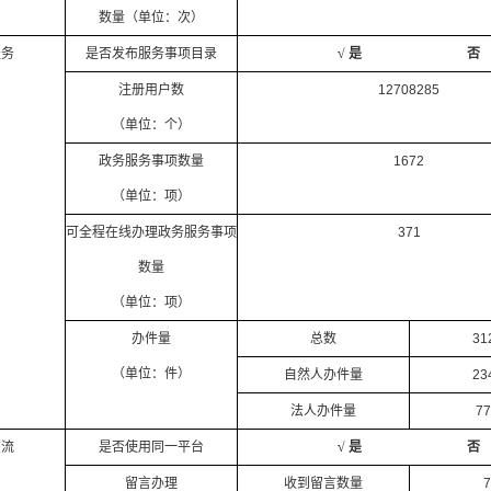
数量（单位：次）
服务
是否发布服务事项目录
√ 是 否
注册用户数
12708285
（单位：个）
政务服务事项数量
1672
（单位：项）
可全程在线办理政务服务事项
371
数量
（单位：项）
办件量
总数
31
（单位：件）
自然人办件量
23
法人办件量
77
交流
是否使用同一平台
√ 是 否
留言办理
收到留言数量
7