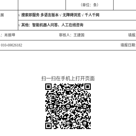
（单位：条）
发展
√ 搜索即服务 多语言版本 √ 无障碍浏览 √ 千人千网
√ 其他：智能机器人问答、人工在线咨询
负责人：肖振坤 审核人：王建国 填报人：
话：010-69026182 填报日期：2020.
扫一扫在手机上打开页面