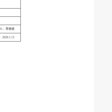
李艳艳
1.13