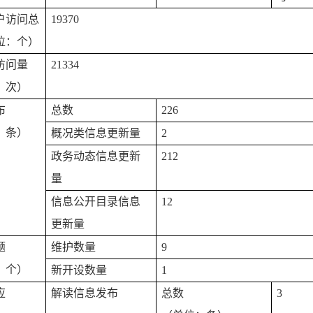
户访问总
19370
位：个）
访问量
21334
：次）
布
总数
226
：条）
概况类信息更新量
2
政务动态信息更新
212
量
信息公开目录信息
12
更新量
题
维护数量
9
：个）
新开设数量
1
应
解读信息发布
总数
3