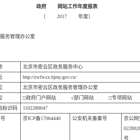
政府
网站工作年度报表
（
2017
年度）
服务管理办公室
称
北京市密云区政务服务中心
址
http://zwfwzx.bjmy.gov.cn/
位
北京市密云区政务服务管理办公室
型
□政府门户网站
√
部门网站 □专项网站
站标识码
1102280047
案号
京ICP备17064440
公安机关备案号
京公网
022802
号