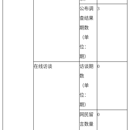
公布调
3
查结果
期数
（单
位：
期）
在线访谈
访谈期
0
数
（单
位：
期）
网民留
0
言数量