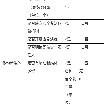
问题整改数量
10
（单位：个）
是否建立安全监测预
√
是 □否
警机制
是否开展应急演练
√
是 □否
是否明确网站安全责
√
是 □否
任人
移动新媒体
是否有移动新媒体
√
是 □否
微博
名称
无
信息发
0
布量
（单
位：