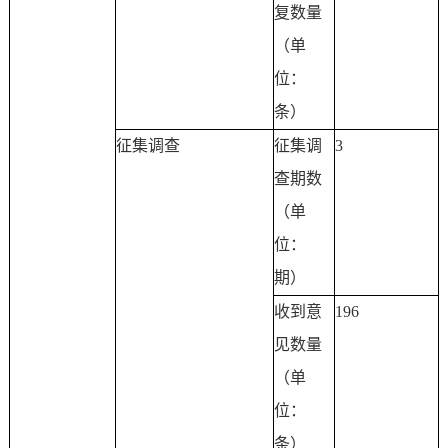
复数量
（单
位：
条）
征集调查
征集调
3
查期数
（单
位：
期）
收到意
196
见数量
（单
位：
条）