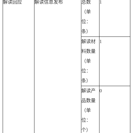
解读回应
解读信息发布
总数
1
（单
位：
条）
解读材
1
料数量
（单
位：
条）
解读产
0
品数量
（单
位：
个）