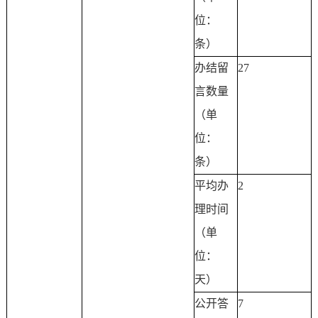
位：
条）
办结留
27
言数量
（单
位：
条）
平均办
2
理时间
（单
位：
天）
公开答
7