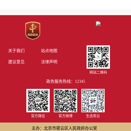
关于我们
站点地图
建议意见
法律声明
网站二维码
政务服务热线：12345
官方微信
官方微博
生态密云
主办：北京市密云区人民政府办公室